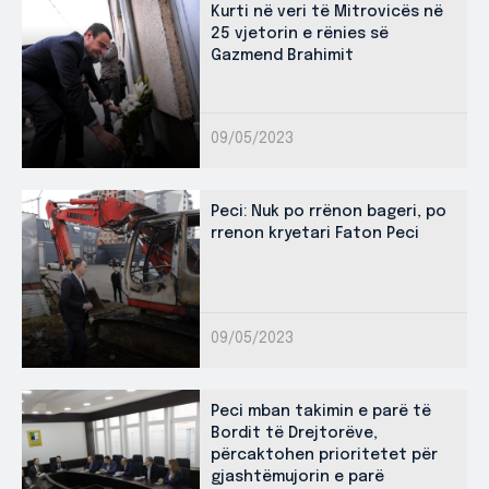
Kurti në veri të Mitrovicës në
25 vjetorin e rënies së
Gazmend Brahimit
09/05/2023
Peci: Nuk po rrënon bageri, po
rrenon kryetari Faton Peci
09/05/2023
Peci mban takimin e parë të
Bordit të Drejtorëve,
përcaktohen prioritetet për
gjashtëmujorin e parë