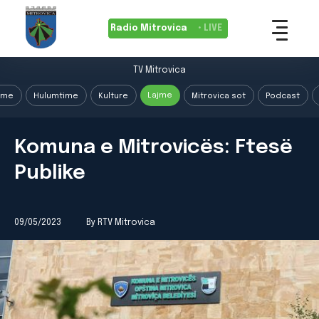
Radio Mitrovica
• LIVE
TV Mitrovica
Lajme
ime
Hulumtime
Kulture
Mitrovica sot
Podcast
Komuna e Mitrovicës: Ftesë
Publike
09/05/2023
By RTV Mitrovica