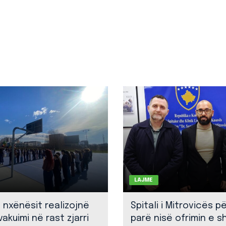
LAJME
: nxënësit realizojnë
Spitali i Mitrovicës p
akuimi në rast zjarri
parë nisë ofrimin e 