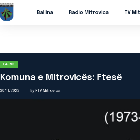
Ballina
Radio Mitrovica
TV Mi
LAJME
Komuna e Mitrovicës: Ftesë
30/11/2023
By RTV Mitrovica