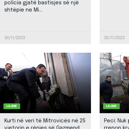
policia gjatë bastisjes së një
shtëpie ne Mi...
30/11/2023
30/11/2023
LAJME
LAJME
Kurti në veri të Mitrovicës në 25
Peci: Nuk
vjetorin e rënies së Gazmend
rrenon kr