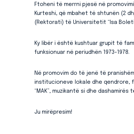
Ftoheni të merrni pjesë në promovimin 
Kurteshi, që mbahet të shtunën (2 dh
(Rektorati) të Universitetit “Isa Boleti
Ky libër i është kushtuar grupit të f
funksionuar në periudhën 1973-1978.
Në promovim do të jenë të pranishë
institucioneve lokale dhe qendrore, fa
“MAK”, muzikantë si dhe dashamirës të 
Ju mirëpresim!