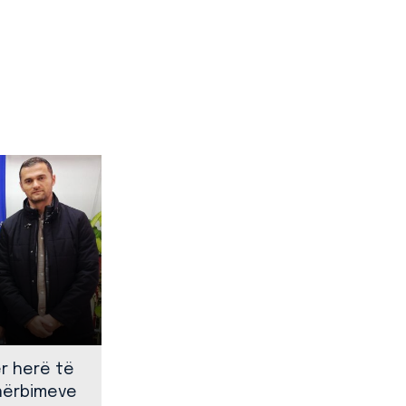
ër herë të
shërbimeve