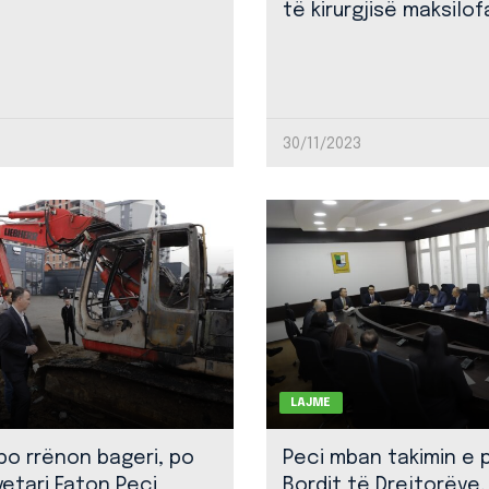
të kirurgjisë maksilof
30/11/2023
LAJME
 po rrënon bageri, po
Peci mban takimin e 
yetari Faton Peci
Bordit të Drejtorëve,