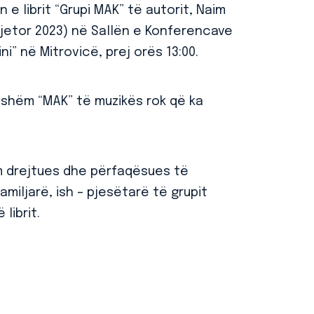
e librit “Grupi MAK” të autorit, Naim
jetor 2023) në Sallën e Konferencave
ni” në Mitrovicë, prej orës 13:00.
amshëm “MAK” të muzikës rok që ka
m drejtues dhe përfaqësues të
miljarë, ish – pjesëtarë të grupit
librit.