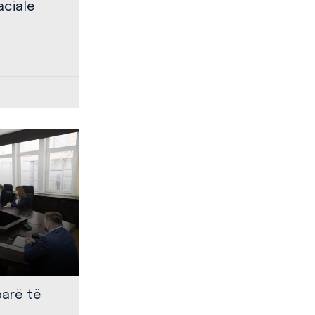
aciale
parë të