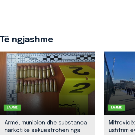
Të ngjashme
LAJME
LAJME
Armë, municion dhe substanca
Mitrovicë
narkotike sekuestrohen nga
ushtrim ev