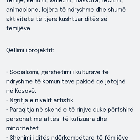
fëmijë, këndim, vallëzim, maskota, recitim,
animacione, lojëra të ndryshme dhe shumë
aktivitete të tjera kushtuar ditës së
fëmijëve.
Qëllimi i projektit:
• Socializimi, gërshetimi i kulturave të
ndryshme të komuniteve pakicë që jetojnë
në Kosovë.
• Ngritja e nivelit artistik
• Paraqitja në skenë e të rinjve duke përfshirë
personat me aftësi të kufizuara dhe
minoritetet
• Shënimi i ditës ndërkombëtare të fëmijëve.