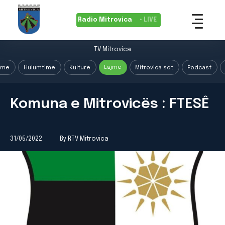
Radio Mitrovica
• LIVE
TV Mitrovica
Lajme
ime
Hulumtime
Kulture
Mitrovica sot
Podcast
Komuna e Mitrovicës : FTESÊ
31/05/2022
By RTV Mitrovica