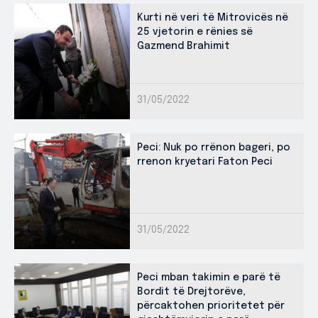
Kurti në veri të Mitrovicës në
25 vjetorin e rënies së
Gazmend Brahimit
31/05/2022
Peci: Nuk po rrënon bageri, po
rrenon kryetari Faton Peci
31/05/2022
Peci mban takimin e parë të
Bordit të Drejtorëve,
përcaktohen prioritetet për