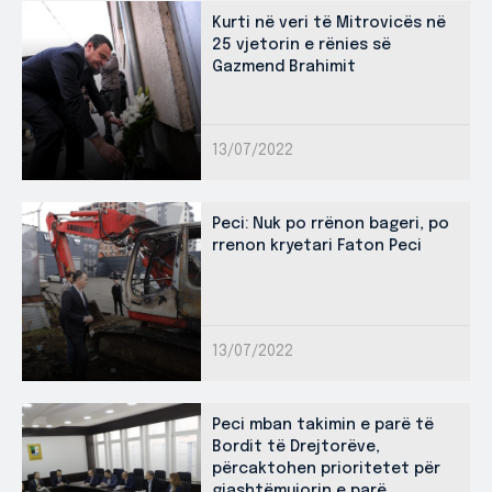
Kurti në veri të Mitrovicës në
25 vjetorin e rënies së
Gazmend Brahimit
13/07/2022
Peci: Nuk po rrënon bageri, po
rrenon kryetari Faton Peci
13/07/2022
Peci mban takimin e parë të
Bordit të Drejtorëve,
përcaktohen prioritetet për
gjashtëmujorin e parë