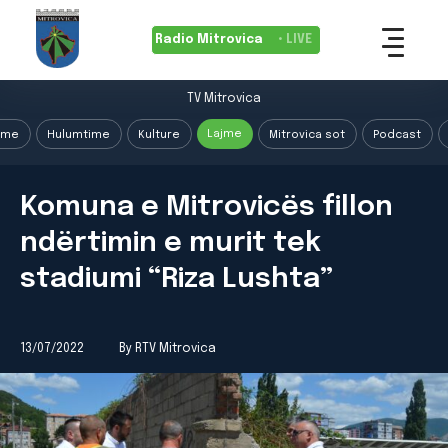
Radio Mitrovica
• LIVE
TV Mitrovica
Lajme
ime
Hulumtime
Kulture
Mitrovica sot
Podcast
Komuna e Mitrovicës fillon
ndërtimin e murit tek
stadiumi “Riza Lushta”
13/07/2022
By RTV Mitrovica