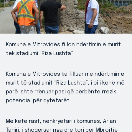
Komuna e Mitrovicës fillon ndërtimin e murit
tek stadiumi “Riza Lushta”
Komuna e Mitrovicës ka filluar me ndërtimin e
murit të stadiumit “Riza Lushta”, i cili kohë më
parë ishte rrënuar pasi që përbënte rrezik
potencial për qytetarët.
Me këtë rast, nënkryetari i komunës, Arian
Tahiri, i shoqëruar nga drejtori për Mbrojtje