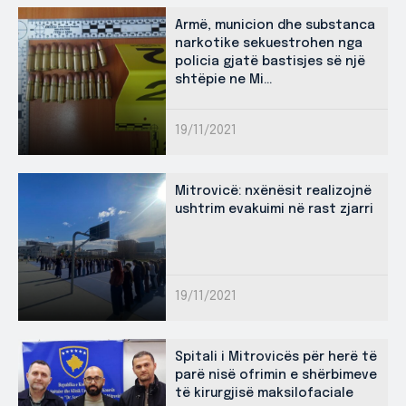
Armë, municion dhe substanca
narkotike sekuestrohen nga
policia gjatë bastisjes së një
shtëpie ne Mi...
19/11/2021
Mitrovicë: nxënësit realizojnë
ushtrim evakuimi në rast zjarri
19/11/2021
Spitali i Mitrovicës për herë të
parë nisë ofrimin e shërbimeve
të kirurgjisë maksilofaciale