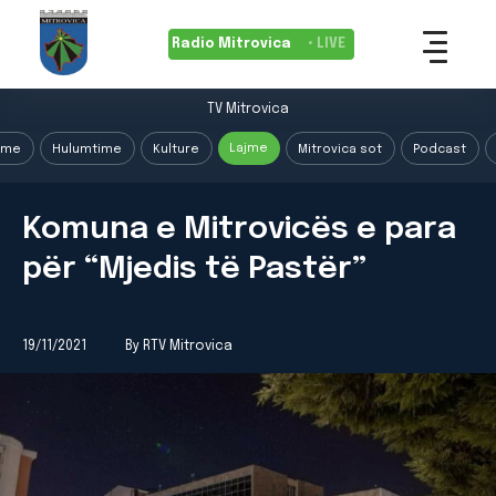
Radio Mitrovica
• LIVE
TV Mitrovica
Lajme
ime
Hulumtime
Kulture
Mitrovica sot
Podcast
Komuna e Mitrovicës e para
për “Mjedis të Pastër”
19/11/2021
By RTV Mitrovica