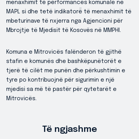
menaxhimit të përformancës komunale në
MAPL si dhe tetë indikatorë̈ të menaxhimit të
mbeturinave të nxjerra nga Agjencioni për
Mbrojtje të Mjedisit të Kosovës në MMPHI.
Komuna e Mitrovicës falënderon të gjithë
stafin e komunës dhe bashkëpunëtorët e
tjerë të cilët me punën dhe përkushtimin e
tyre po kontribuojnë për sigurimin e një
mjedisi sa më të pastër për qytetarët e
Mitrovicës.
Të ngjashme