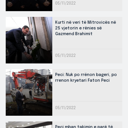
05/11/2022
Kurti në veri të Mitrovicës në
25 vjetorin e rënies së
Gazmend Brahimit
05/11/2022
Peci: Nuk po rrënon bageri, po
rrenon kryetari Faton Peci
05/11/2022
Peci mban takimin e parë të