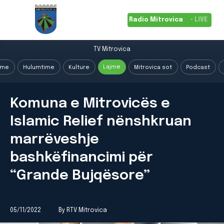
Radio Mitrovica
• LIVE
TV Mitrovica
Lajme
ime
Hulumtime
Kulture
Mitrovica sot
Podcast
Komuna e Mitrovicës e
Islamic Relief nënshkruan
marrëveshje
bashkëfinancimi për
“Grande Bujqësore”
05/11/2022
By RTV Mitrovica