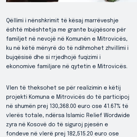
Qëllimi i nënshkrimit të kësaj marrëveshje
është mbështetja me grante bujqësore për
familjet në nevojë në Komunën e Mitrovicës,
ku në këtë mënyrë do të ndihmohet zhvillimi i
bujqësisë dhe si rrjedhojë fuqizimi i
ekonomive familjare në qytetin e Mitrovicës.
Vlen të theksohet se për realizimin e këtij
projekti Komuna e Mitrovicës do të participoj
në shumën prej 130,368.00 euro ose 41.67% të
vlerës totale, ndërsa Islamic Relief Wordwide
zyra në Kosovë do të siguroj pjesën e
fondeve në vlerë prej 182,515.20 euro ose