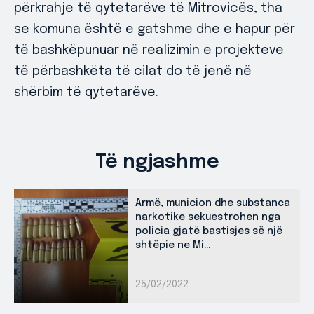
përkrahje të qytetarëve të Mitrovicës, tha
se komuna është e gatshme dhe e hapur për
të bashkëpunuar në realizimin e projekteve
të përbashkëta të cilat do të jenë në
shërbim të qytetarëve.
Të ngjashme
Armë, municion dhe substanca
narkotike sekuestrohen nga
policia gjatë bastisjes së një
shtëpie ne Mi...
25/02/2022