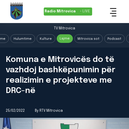
Radio Mitrovica
• LIVE
TV Mitrovica
Lajme
ime
Hulumtime
Kulture
Mitrovica sot
Podcast
Komuna e Mitrovicës do të
vazhdoj bashkëpunimin për
realizimin e projekteve me
DRC-në
25/02/2022
By RTV Mitrovica