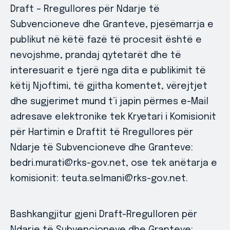
Draft – Rregullores për Ndarje të
Subvencioneve dhe Granteve, pjesëmarrja e
publikut në këtë fazë të procesit është e
nevojshme, prandaj qytetarët dhe të
interesuarit e tjerë nga dita e publikimit të
këtij Njoftimi, të gjitha komentet, vërejtjet
dhe sugjerimet mund t’i japin përmes e-Mail
adresave elektronike tek Kryetari i Komisionit
për Hartimin e Draftit të Rregullores për
Ndarje të Subvencioneve dhe Granteve:
bedri.murati@rks-gov.net, ose tek anëtarja e
komisionit: teuta.selmani@rks-gov.net.
Bashkangjitur gjeni Draft-Rregulloren për