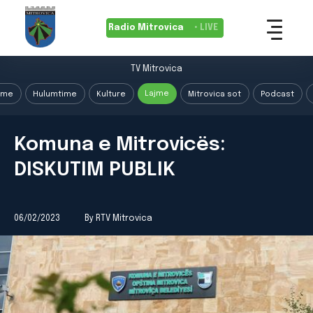
Radio Mitrovica
• LIVE
TV Mitrovica
Lajme
ime
Hulumtime
Kulture
Mitrovica sot
Podcast
Komuna e Mitrovicës:
DISKUTIM PUBLIK
06/02/2023
By RTV Mitrovica