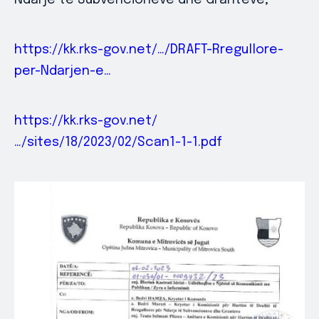
Ndarje të Subvencioneve dhe Granteve;
https://kk.rks-gov.net/…/DRAFT-Rregullore-
per-Ndarjen-e…
https://kk.rks-gov.net/
…/sites/18/2023/02/Scan1-1-1.pdf