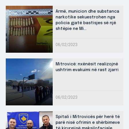
Armë, municion dhe substanca
narkotike sekuestrohen nga
policia gjatë bastisjes së një
shtëpie ne Mi...
06/02/2023
Mitrovicë: nxënësit realizojnë
ushtrim evakuimi në rast zjarri
06/02/2023
Spitali i Mitrovicës për herë të
parë nisë ofrimin e shërbimeve
të kirurgjisë maksilofaciale