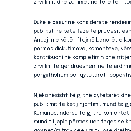
zhvillimit dhe zonimet në tërë territ
Duke e pasur në konsideratë rëndësin
publikut në këtë fazë të procesit ë
Andaj, me këtë i ftojmë banorët e ko
përmes diskutimeve, komenteve, vëre
kontribuoni në kompletimin dhe rritjen 
zhvillim të qëndrueshëm në të ardhm
përgjithshëm për qytetarët respekti
Njëkohësisht të gjithë qytetarët dhe 
publikimit të këtij njoftimi, mund ta 
Komunës, ndërsa të gjitha komentet, 
mund t’i japin përmes ueb faqes së k
gov.net/mitroviceejugut/, ose drejtpë