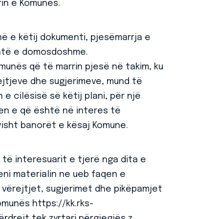
orin e Komunës.
ë e këtij dokumenti, pjesëmarrja e
shtë e domosdoshme.
munës që të marrin pjesë në takim, ku
jtjeve dhe sugjerimeve, mund të
e cilësisë së këtij plani, për një
en e që është në interes të
visht banorët e kësaj Komune.
të interesuarit e tjerë nga dita e
gjeni materialin ne ueb faqen e
vërejtjet, sugjerimet dhe pikëpamjet
omunës https://kk.rks-
rdrejt tek zyrtari përgjegjës z.