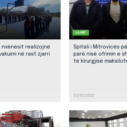
LAJME
: nxënësit realizojnë
Spitali i Mitrovicës p
akuimi në rast zjarri
parë nisë ofrimin e 
të kirurgjisë maksilof
03/10/2022