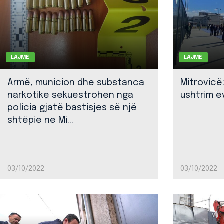
LAJME
LAJME
Armë, municion dhe substanca
Mitrovicë
narkotike sekuestrohen nga
ushtrim ev
policia gjatë bastisjes së një
shtëpie ne Mi...
03/10/2022
03/10/2022