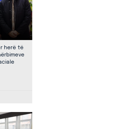
ër herë të
shërbimeve
aciale