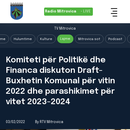
Radio Mitrovica
• LIVE
TV Mitrovica
Lajme
ime
Hulumtime
Kulture
Mitrovica sot
Podcast
Komiteti për Politikë dhe
Financa diskuton Draft-
Buxhetin Komunal për vitin
2022 dhe parashikimet për
vitet 2023-2024
03/02/2022
By RTV Mitrovica