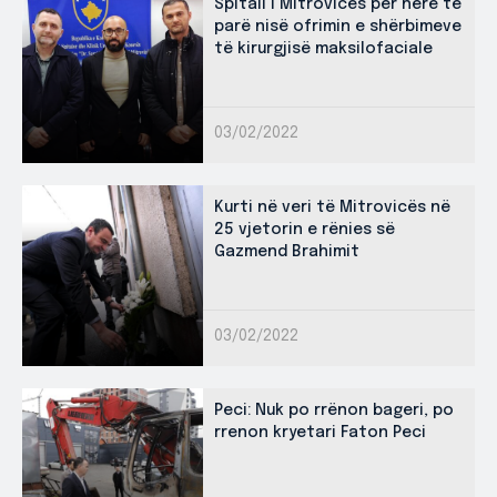
Spitali i Mitrovicës për herë të
parë nisë ofrimin e shërbimeve
të kirurgjisë maksilofaciale
03/02/2022
Kurti në veri të Mitrovicës në
25 vjetorin e rënies së
Gazmend Brahimit
03/02/2022
Peci: Nuk po rrënon bageri, po
rrenon kryetari Faton Peci