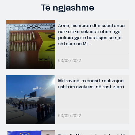
Të ngjashme
Armë, municion dhe substanca
narkotike sekuestrohen nga
policia gjatë bastisjes së një
shtëpie ne Mi...
03/02/2022
Mitrovicë: nxënësit realizojnë
ushtrim evakuimi në rast zjarri
03/02/2022