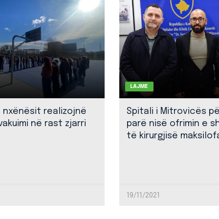
LAJME
: nxënësit realizojnë
Spitali i Mitrovicës p
akuimi në rast zjarri
parë nisë ofrimin e 
të kirurgjisë maksilof
19/11/2021