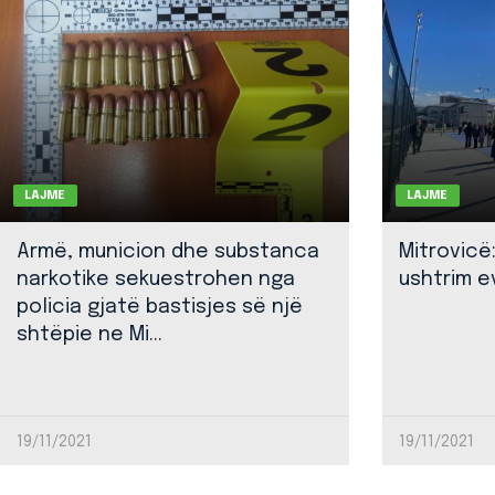
LAJME
LAJME
Armë, municion dhe substanca
Mitrovicë
narkotike sekuestrohen nga
ushtrim ev
policia gjatë bastisjes së një
shtëpie ne Mi...
19/11/2021
19/11/2021