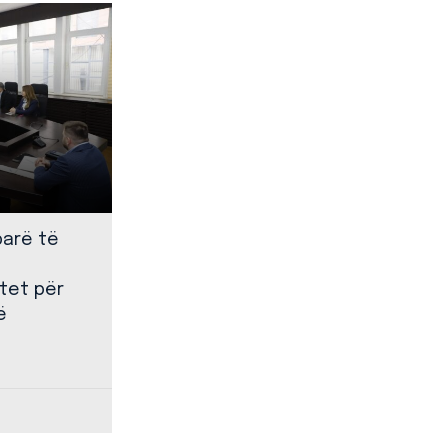
parë të
tet për
ë