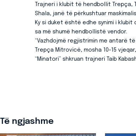
Trajneri i klubit të hendbollit Trepça,
Shala, janë të përkushtuar maskimali
Ky si duket është edhe synimi i klubi
sa më shumë hendbollistë vendor.
“Vazhdojmë regjistrimin me antarë të 
Trepça Mitrovicë, mosha 10-15 vjeqar,
“Minatori” shkruan trajneri Taib Kaba
Të ngjashme