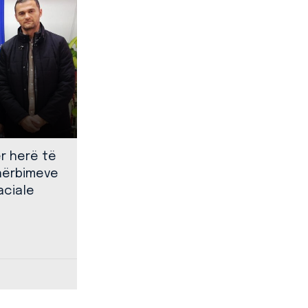
ër herë të
shërbimeve
aciale