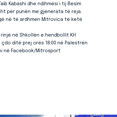
 Taib Kabashi dhe ndihmësi i tij Besim
sht për punën me gjenerata të reja.
t që në të ardhmen Mitrovica të ketë
rinjë në Shkollën e hendbollit KH
 çdo ditë prej orës 18:00 në Palestrën
shi në Facebook/Mitrosport