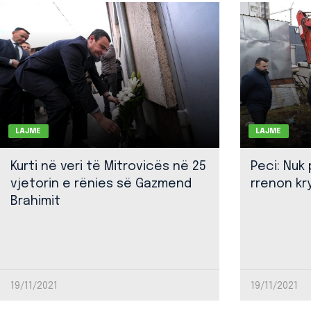
LAJME
LAJME
Kurti në veri të Mitrovicës në 25
Peci: Nuk
vjetorin e rënies së Gazmend
rrenon kr
Brahimit
19/11/2021
19/11/2021