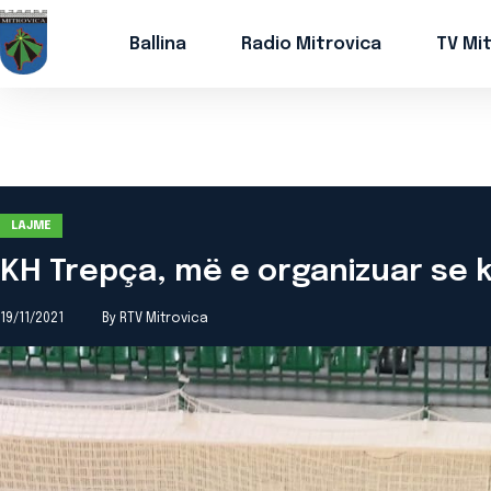
Ballina
Radio Mitrovica
TV Mi
LAJME
KH Trepça, më e organizuar se 
19/11/2021
By RTV Mitrovica