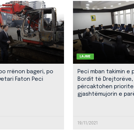
LAJME
 po rrënon bageri, po
Peci mban takimin e 
yetari Faton Peci
Bordit të Drejtorëve,
përcaktohen priorite
gjashtëmujorin e par
19/11/2021