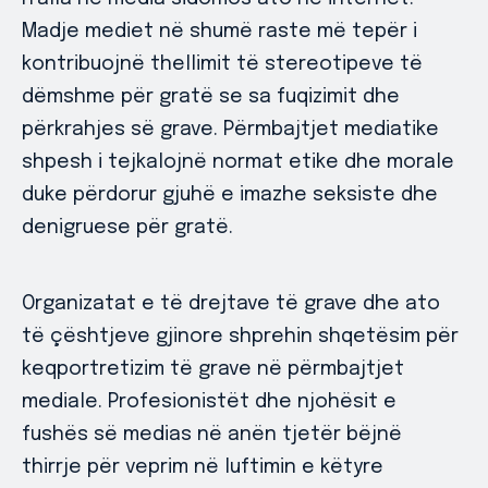
Madje mediet në shumë raste më tepër i
kontribuojnë thellimit të stereotipeve të
dëmshme për gratë se sa fuqizimit dhe
përkrahjes së grave. Përmbajtjet mediatike
shpesh i tejkalojnë normat etike dhe morale
duke përdorur gjuhë e imazhe seksiste dhe
denigruese për gratë.
Organizatat e të drejtave të grave dhe ato
të çështjeve gjinore shprehin shqetësim për
keqportretizim të grave në përmbajtjet
mediale. Profesionistët dhe njohësit e
fushës së medias në anën tjetër bëjnë
thirrje për veprim në luftimin e këtyre