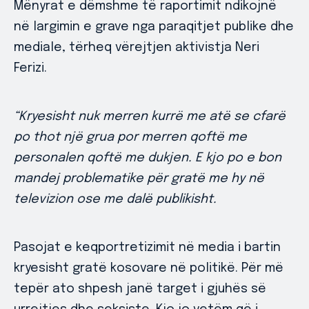
Mënyrat e dëmshme të raportimit ndikojnë
në largimin e grave nga paraqitjet publike dhe
mediale, tërheq vërejtjen aktivistja Neri
Ferizi.
“Kryesisht nuk merren kurrë me atë se cfarë
po thot një grua por merren qoftë me
personalen qoftë me dukjen. E kjo po e bon
mandej problematike për gratë me hy në
televizion ose me dalë publikisht.
Pasojat e keqportretizimit në media i bartin
kryesisht gratë kosovare në politikë. Për më
tepër ato shpesh janë target i gjuhës së