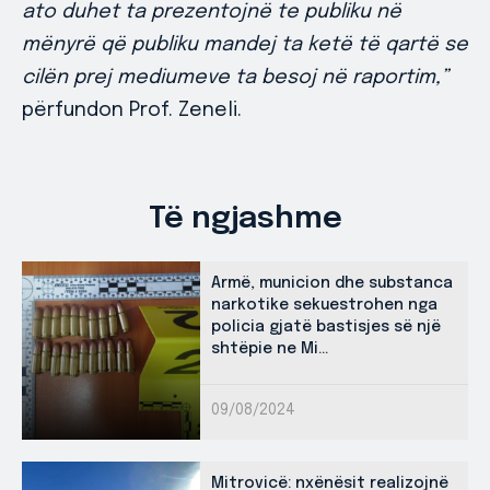
ato duhet ta prezentojnë te publiku në
mënyrë që publiku mandej ta ketë të qartë se
cilën prej mediumeve ta besoj në raportim,”
përfundon Prof. Zeneli.
Të ngjashme
Armë, municion dhe substanca
narkotike sekuestrohen nga
policia gjatë bastisjes së një
shtëpie ne Mi...
09/08/2024
Mitrovicë: nxënësit realizojnë