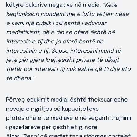
këtyre dukurive negative në medie.
“Këtë
keqfunksion mundemi me e luftu vetëm nëse
e kemi një publik i cili është i edukuar
mediatikisht, që e din se cfarë është në
interesin e tij dhe jo cfarë është në
interesimin e tij. Sepse interesimi mund të
jetë për gjëra krejtësisht private të dikujt
tjetër por interesi i tij nuk është që t’i dijë ato
të dhëna.”
Përveç edukimit medial është theksuar edhe
nevoja e ngritjes së kapaciteteve
profesionale të mediave e në veçanti trajnimi
i gazetarëve për çështjet gjinore.
Alba:
“Besoj që mediat tona sidomos portalet