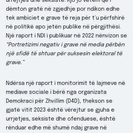
urrejtjes dhe seksiste. Kjo jo vetëm që i
dëmton gratë në zgjedhje por ndikon edhe
tek ambiciet e grave të reja për t’u përfshirë
në politikë apo jetën publike në përgjithësi.
Një raport i NDI i publikuar në 2022 nënvizon se
“Portretizimi negativ i grave në media përbën
një sfidë të shtuar për suksesin elektoral të
grave.”
Ndërsa një raport i monitorimit të lajmeve në
mediave sociale i bërë nga organizata
Demokraci për Zhvillim (D4D), thekson se
gjatë vitit 2023 është vërejtur se gjuha e
urrjetjes, seksiste dhe ofenduese, është
rënduar edhe më shumë ndaj grave në