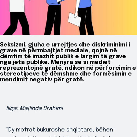
Seksizmi, gjuha e urrejtjes dhe diskriminimi i
grave në përmbajtjet mediale, qojnë në
dëmtim të imazhit publik e largim të grave
nga jeta publike. Mënyra se si mediet
reprezentojnë gratë, ndikon në përforcimin e
stereotipeve të dëmshme dhe formësimin e
mendimit negativ për gratë.
Nga: Majlinda Brahimi
“Dy motrat bukuroshe shqiptare, bëhen