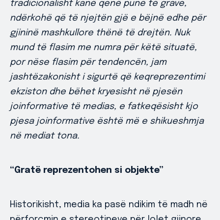
tradicionalisht kanë qenë punë të grave,
ndërkohë që të njejtën gjë e bëjnë edhe për
gjininë mashkullore thënë të drejtën. Nuk
mund të flasim me numra për këtë situatë,
por nëse flasim për tendencën, jam
jashtëzakonisht i sigurtë që keqreprezentimi
ekziston dhe bëhet kryesisht në pjesën
joinformative të medias, e fatkeqësisht kjo
pjesa joinformative është më e shikueshmja
në mediat tona.
“Gratë reprezentohen si objekte”
Historikisht, media ka pasë ndikim të madh në
përforcmin e stereotipeve për lolet gjinore.