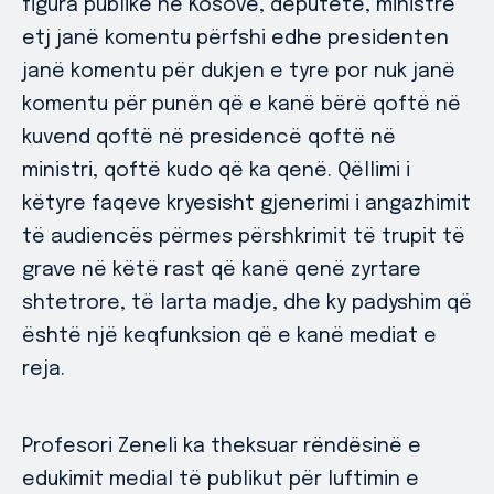
figura publike në Kosovë, deputete, ministre
etj janë komentu përfshi edhe presidenten
janë komentu për dukjen e tyre por nuk janë
komentu për punën që e kanë bërë qoftë në
kuvend qoftë në presidencë qoftë në
ministri, qoftë kudo që ka qenë. Qëllimi i
këtyre faqeve kryesisht gjenerimi i angazhimit
të audiencës përmes përshkrimit të trupit të
grave në këtë rast që kanë qenë zyrtare
shtetrore, të larta madje, dhe ky padyshim që
është një keqfunksion që e kanë mediat e
reja.
Profesori Zeneli ka theksuar rëndësinë e
edukimit medial të publikut për luftimin e