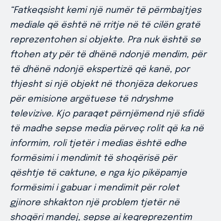
“Fatkeqsisht kemi një numër të përmbajtjes
mediale që është në rritje në të cilën gratë
reprezentohen si objekte. Pra nuk është se
ftohen aty për të dhënë ndonjë mendim, për
të dhënë ndonjë ekspertizë që kanë, por
thjesht si një objekt në thonjëza dekorues
për emisione argëtuese të ndryshme
televizive. Kjo paraqet përnjëmend një sfidë
të madhe sepse media përveç rolit që ka në
informim, roli tjetër i medias është edhe
formësimi i mendimit të shoqërisë për
qështje të caktune, e nga kjo pikëpamje
formësimi i gabuar i mendimit për rolet
gjinore shkakton një problem tjetër në
shoqëri mandej, sepse ai keqreprezentim