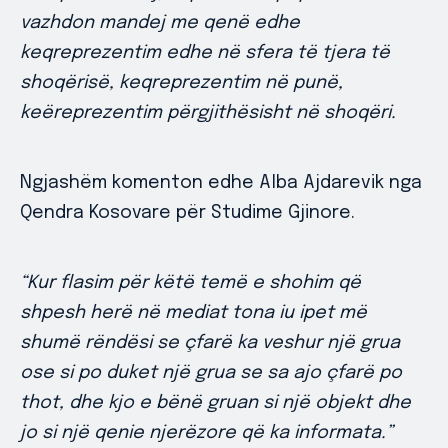
vazhdon mandej me qenë edhe
keqreprezentim edhe në sfera të tjera të
shoqërisë, keqreprezentim në punë,
keëreprezentim përgjithësisht në shoqëri.
Ngjashëm komenton edhe Alba Ajdarevik nga
Qendra Kosovare për Studime Gjinore.
“Kur flasim për këtë temë e shohim që
shpesh herë në mediat tona iu ipet më
shumë rëndësi se çfarë ka veshur një grua
ose si po duket një grua se sa ajo çfarë po
thot, dhe kjo e bënë gruan si një objekt dhe
jo si një qenie njerëzore që ka informata.”