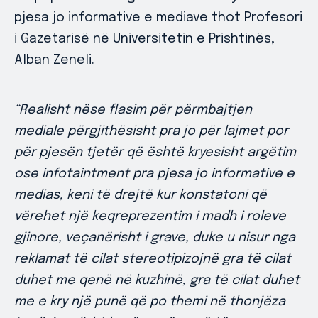
pjesa jo informative e mediave thot Profesori
i Gazetarisë në Universitetin e Prishtinës,
Alban Zeneli.
“Realisht nëse flasim për përmbajtjen
mediale përgjithësisht pra jo për lajmet por
për pjesën tjetër që është kryesisht argëtim
ose infotaintment pra pjesa jo informative e
medias, keni të drejtë kur konstatoni që
vërehet një keqreprezentim i madh i roleve
gjinore, veçanërisht i grave, duke u nisur nga
reklamat të cilat stereotipizojnë gra të cilat
duhet me qenë në kuzhinë, gra të cilat duhet
me e kry një punë që po themi në thonjëza