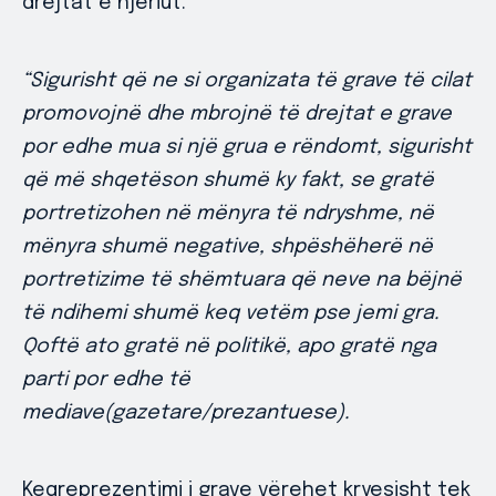
drejtat e njeriut.
“Sigurisht që ne si organizata të grave të cilat
promovojnë dhe mbrojnë të drejtat e grave
por edhe mua si një grua e rëndomt, sigurisht
që më shqetëson shumë ky fakt, se gratë
portretizohen në mënyra të ndryshme, në
mënyra shumë negative, shpëshëherë në
portretizime të shëmtuara që neve na bëjnë
të ndihemi shumë keq vetëm pse jemi gra.
Qoftë ato gratë në politikë, apo gratë nga
parti por edhe të
mediave(gazetare/prezantuese).
Keqreprezentimi i grave vërehet kryesisht tek