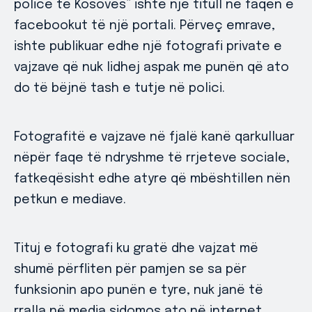
police të Kosovës” ishte një titull në faqen e
facebookut të një portali. Përveç emrave,
ishte publikuar edhe një fotografi private e
vajzave që nuk lidhej aspak me punën që ato
do të bëjnë tash e tutje në polici.
Fotografitë e vajzave në fjalë kanë qarkulluar
nëpër faqe të ndryshme të rrjeteve sociale,
fatkeqësisht edhe atyre që mbështillen nën
petkun e mediave.
Tituj e fotografi ku gratë dhe vajzat më
shumë përfliten për pamjen se sa për
funksionin apo punën e tyre, nuk janë të
rralla në media sidomos ato në internet.