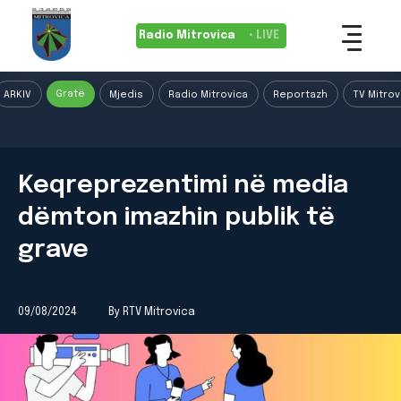
Radio Mitrovica
• LIVE
Gratë
ARKIV
Mjedis
Radio Mitrovica
Reportazh
TV Mitrov
Keqreprezentimi në media
dëmton imazhin publik të
grave
09/08/2024
By RTV Mitrovica