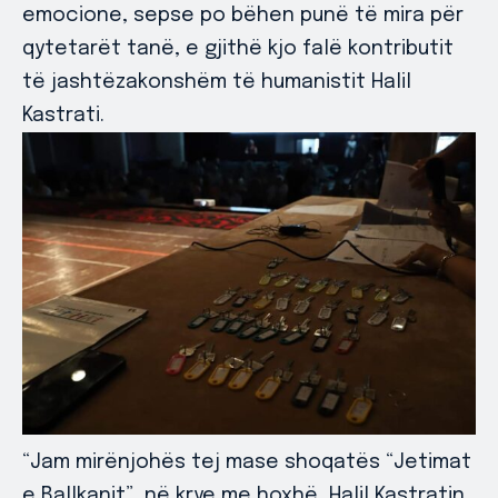
emocione, sepse po bëhen punë të mira për
qytetarët tanë, e gjithë kjo falë kontributit
të jashtëzakonshëm të humanistit Halil
Kastrati.
“Jam mirënjohës tej mase shoqatës “Jetimat
e Ballkanit”, në krye me hoxhë, Halil Kastratin,