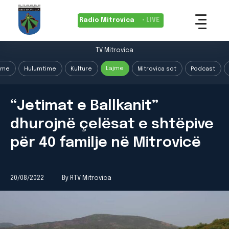
Radio Mitrovica
• LIVE
TV Mitrovica
Lajme
ime
Hulumtime
Kulture
Mitrovica sot
Podcast
“Jetimat e Ballkanit”
dhurojnë çelësat e shtëpive
për 40 familje në Mitrovicë
20/08/2022
By RTV Mitrovica