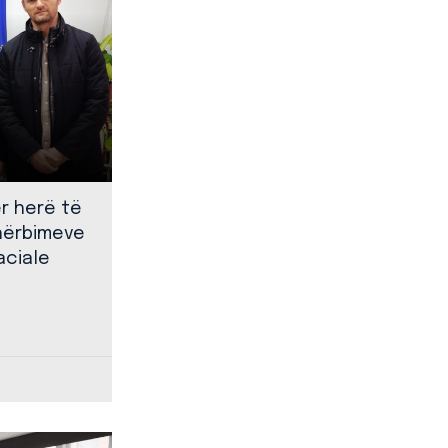
ër herë të
shërbimeve
aciale