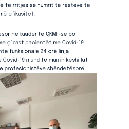
 të rritjes së numrit të rasteve të
më efikasitet.
tësor në kuadër të QKMF-së po
 me ç’ rast pacientët me Covid-19
të funksionale 24 orë linja
e Covid-19 mund të marrin këshillat
e profesionistëve shëndetësorë.