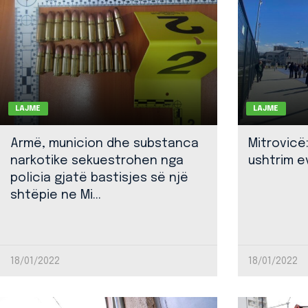
LAJME
LAJME
Armë, municion dhe substanca
Mitrovicë
narkotike sekuestrohen nga
ushtrim ev
policia gjatë bastisjes së një
shtëpie ne Mi...
18/01/2022
18/01/2022