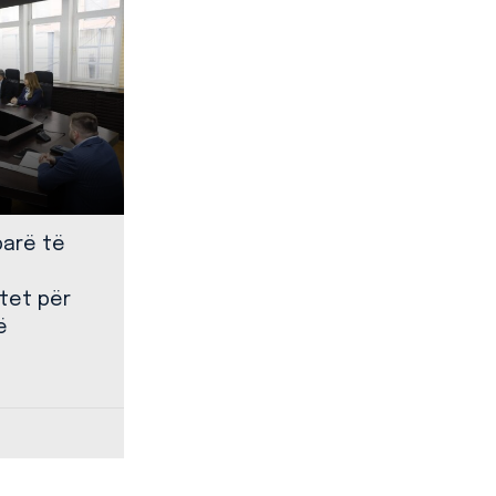
parë të
tet për
ë