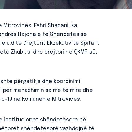
 Mitrovicës, Fahri Shabani, ka
Qendrës Rajonale të Shëndetësisë
me u.d të Drejtorit Ekzekutiv të Spitalit
jeta Zhubi, si dhe drejtorin e QKMF-së,
ishte përgatitja dhe koordinimi i
al për menaxhimin sa më të mirë dhe
id-19 në Komunën e Mitrovicës.
se institucionet shëndetësore në
unëtorët shëndetësorë vazhdojnë të