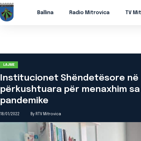
Ballina
Radio Mitrovica
TV Mi
LAJME
Institucionet Shëndetësore në 
përkushtuara për menaxhim sa 
pandemike
18/01/2022
By RTV Mitrovica