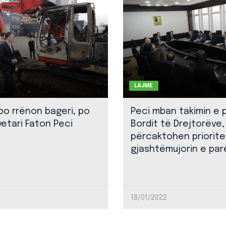
LAJME
 po rrënon bageri, po
Peci mban takimin e 
yetari Faton Peci
Bordit të Drejtorëve,
përcaktohen priorite
gjashtëmujorin e par
18/01/2022