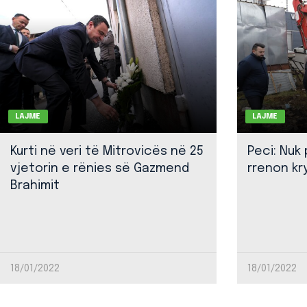
LAJME
LAJME
Kurti në veri të Mitrovicës në 25
Peci: Nuk
vjetorin e rënies së Gazmend
rrenon kr
Brahimit
18/01/2022
18/01/2022