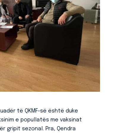
ë kuadër të QKMF-së është duke
sinim e popullatës me vaksinat
r gripit sezonal. Pra, Qendra