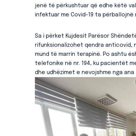
jenë të përkushtuar që edhe këtë valë
infektuar me Covid-19 ta përballojnë 
Sa i përket Kujdesit Parësor Shënde
rifunksionalizohet qendra anticovid,
mund të marrin terapinë. Po ashtu ësh
telefonike në nr. 194, ku pacientët m
dhe udhëzimet e nevojshme nga ana 