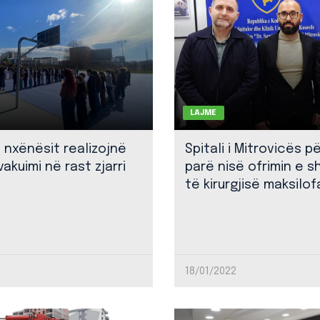
LAJME
: nxënësit realizojnë
Spitali i Mitrovicës p
akuimi në rast zjarri
parë nisë ofrimin e 
të kirurgjisë maksilof
18/01/2022