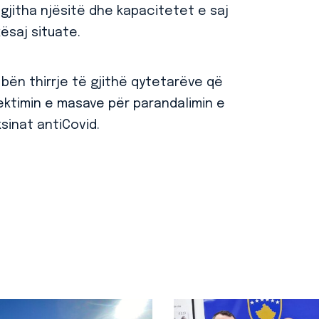
gjitha njësitë dhe kapacitetet e saj
ësaj situate.
bën thirrje të gjithë qytetarëve që
ektimin e masave për parandalimin e
sinat antiCovid.