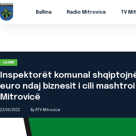
Ballina
Radio Mitrovica
TV Mi
LAJME
Inspektorët komunal shqiptojnë
euro ndaj biznesit i cili mashtr
Mitrovicë
23/05/2022
By RTV Mitrovica