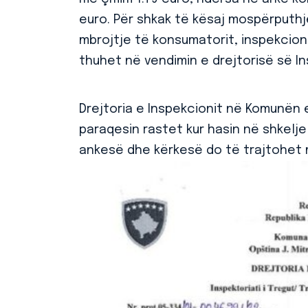
euro. Për shkak të kësaj mospërputhjej
mbrojtje të konsumatorit, inspekcioni 
thuhet në vendimin e drejtorisë së In
Drejtoria e Inspekcionit në Komunën e
paraqesin rastet kur hasin në shkelje
ankesë dhe kërkesë do të trajtohet m