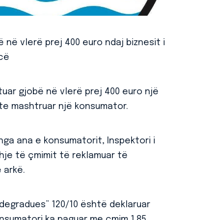
në vlerë prej 400 euro ndaj biznesit i
icë
uar gjobë në vlerë prej 400 euro një
ishte mashtruar një konsumator.
nga ana e konsumatorit, Inspektori i
hje të çmimit të reklamuar të
 arkë.
iodegradues” 120/10 është deklaruar
onsumatori ka paguar me çmim 1.85