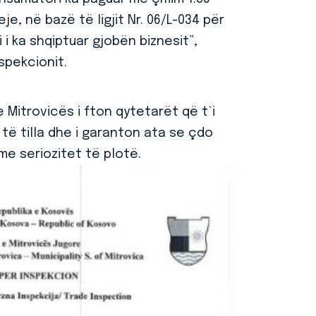
e, në bazë të ligjit Nr. 06/L-034 për
i ka shqiptuar gjobën biznesit”,
spekcionit.
 Mitrovicës i fton qytetarët që t`i
 të tilla dhe i garanton ata se çdo
e seriozitet të plotë.