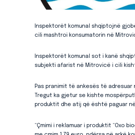
Inspektorët komunal shqiptojnë gjobë 
cili mashtroi konsumatorin në Mitrov
Inspektorët komunal sot i kanë shqipt
subjekti afarist në Mitrovicë i cili k
Pas pranimit të ankesës të adresuar 
Tregut ka gjetur se kishte mospërput
produktit dhe atij që është paguar në
“Çmimi i reklamuar i produktit “Oxo b
me çmim 1.79 euro, ndërsa në arkë k