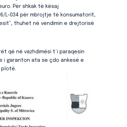
uro. Për shkak të kësaj
 06/L-034 për mbrojtje të konsumatorit,
esit”, thuhet në vendimin e drejtorisë
arët që në vazhdimësi t`i paraqesin
dhe i garanton ata se çdo ankesë e
 plotë.