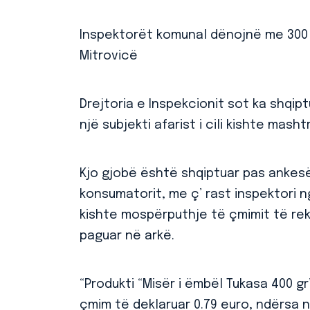
Inspektorët komunal dënojnë me 300 
Mitrovicë
Drejtoria e Inspekcionit sot ka shqip
një subjekti afarist i cili kishte mash
Kjo gjobë është shqiptuar pas ankes
konsumatorit, me ç’ rast inspektori n
kishte mospërputhje të çmimit të rek
paguar në arkë.
“Produkti “Misër i ëmbël Tukasa 400 g
çmim të deklaruar 0.79 euro, ndërsa në