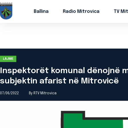
Ballina
Radio Mitrovica
TV Mi
LAJME
Inspektorët komunal dënojnë m
subjektin afarist në Mitrovicë
07/06/2022
By RTV Mitrovica