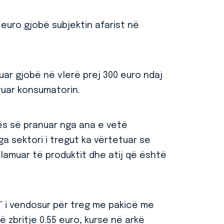
euro gjobë subjektin afarist në
tuar gjobë në vlerë prej 300 euro ndaj
truar konsumatorin.
ës së pranuar nga ana e vetë
ga sektori i tregut ka vërtetuar se
lamuar të produktit dhe atij që është
r” i vendosur për treg me pakicë me
 zbritje 0.55 euro, kurse në arkë