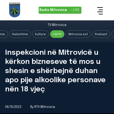
Radio Mitrovica
• LIVE
TV Mitrovica
Lajme
ime
Hulumtime
Kulture
Mitrovica sot
Podcast
Inspekcioni në Mitrovicë u
kërkon bizneseve të mos u
shesin e shërbejnë duhan
apo pije alkoolike personave
nën 18 vjeç
04/10/2023
By RTV Mitrovica