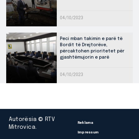
04/10/2023
Peci mban takimin e parë të
Bordit të Drejtorëve,
përcaktohen prioritetet për
gjashtëmujorin e parë
04/10/2023
Autorësia © RTV
Reklama
Mitrovica.
Impressum