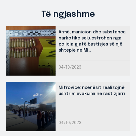
Të ngjashme
Armë, municion dhe substanca
narkotike sekuestrohen nga
policia gjatë bastisjes së një
shtëpie ne Mi...
04/10/2023
Mitrovicë: nxënësit realizojnë
ushtrim evakuimi në rast zjarri
04/10/2023