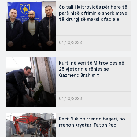
Spitali i Mitrovicës për herë të
parë nisë ofrimin e shërbimeve
të kirurgjisë maksilofaciale
04/10/2023
Kurti në veri të Mitrovicës në
25 vjetorin e rënies së
Gazmend Brahimit
04/10/2023
Peci: Nuk po rrënon bageri, po
rrenon kryetari Faton Peci