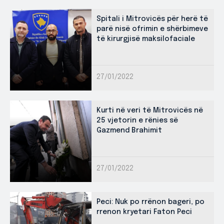
Spitali i Mitrovicës për herë të
parë nisë ofrimin e shërbimeve
të kirurgjisë maksilofaciale
27/01/2022
Kurti në veri të Mitrovicës në
25 vjetorin e rënies së
Gazmend Brahimit
27/01/2022
Peci: Nuk po rrënon bageri, po
rrenon kryetari Faton Peci