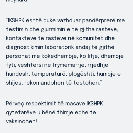
mbyllura.
“IKSHPK është duke vazhduar pandërprerë me
testimin dhe gjurmimin e të gjitha rasteve,
kontakteve të rasteve në komunitet dhe
diagnostikimin laboratorik andaj të gjithë
personat me kokëdhembje, kollitje, dhembje
fyti, vështërsi në frymëmarrje, rrjedhje
hundësh, temperaturë, plogështi, humbje e
shijes, rekomandohen të testohen.”
Përveç respektimit të masave IKSHPK
qytetarëve u bënë thirrje edhe të
vaksinohen!