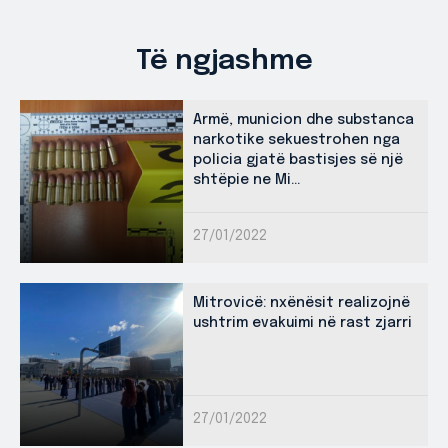
Të ngjashme
Armë, municion dhe substanca
narkotike sekuestrohen nga
policia gjatë bastisjes së një
shtëpie ne Mi...
27/01/2022
Mitrovicë: nxënësit realizojnë
ushtrim evakuimi në rast zjarri
27/01/2022