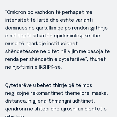
“Omicron po vazhdon të përhapet me
intensitet të lartë dhe është varianti
dominues në qarkullim që po rëndon gjithnjë
e më tepër situatën epidemiologjike dhe
mund të ngarkojë institucionet
shëndetësore ne ditët në vijim me pasoja të
rënda për shëndetin e qytetarëve”, thuhet
në njoftimin e IKSHPK-së.
Qytetarëve u bëhet thirrje që të mos
neglizojnë rekomantimet themelore: maska,
distanca, higjiena. Shmangni udhtimet,
qëndroni në shtëpi dhe ajrosni ambientet e