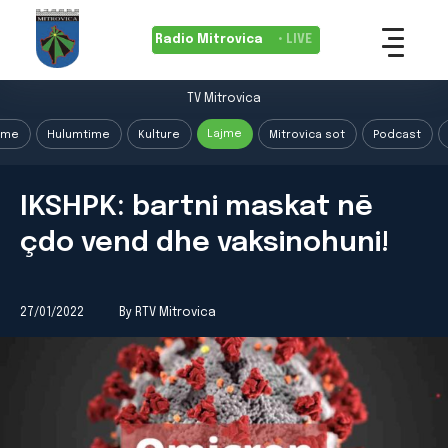
Radio Mitrovica
• LIVE
TV Mitrovica
Lajme
ime
Hulumtime
Kulture
Mitrovica sot
Podcast
IKSHPK: bartni maskat nē
çdo vend dhe vaksinohuni!
27/01/2022
By RTV Mitrovica