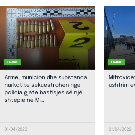
LAJME
LAJME
Armë, municion dhe substanca
Mitrovicë
narkotike sekuestrohen nga
ushtrim ev
policia gjatë bastisjes së një
shtëpie ne Mi...
01/04/2022
01/04/2022