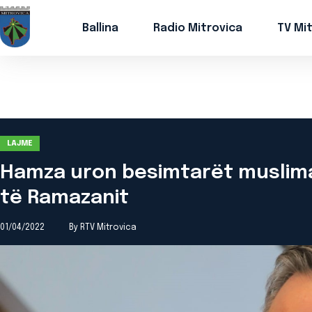
Ballina
Radio Mitrovica
TV Mi
LAJME
Hamza uron besimtarët muslima
të Ramazanit
01/04/2022
By RTV Mitrovica