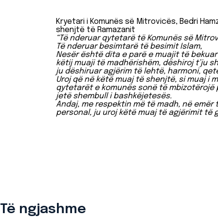
Kryetari i Komunës së Mitrovicës, Bedri Ham
shenjtë të Ramazanit
“Të nderuar qytetarë të Komunës së Mitrov
Të nderuar besimtarë të besimit Islam,
Nesër është dita e parë e muajit të bekuar 
këtij muaji të madhërishëm, dëshiroj t’ju 
ju dëshiruar agjërim të lehtë, harmoni, qet
Uroj që në këtë muaj të shenjtë, si muaj i mi
qytetarët e komunës sonë të mbizotërojë p
jetë shembull i bashkëjetesës.
Andaj, me respektin më të madh, në emër 
personal, ju uroj këtë muaj të agjërimit të 
Të ngjashme