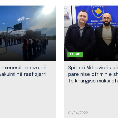
LAJME
: nxënësit realizojnë
Spitali i Mitrovicës p
akuimi në rast zjarri
parë nisë ofrimin e 
të kirurgjisë maksilof
01/04/2022