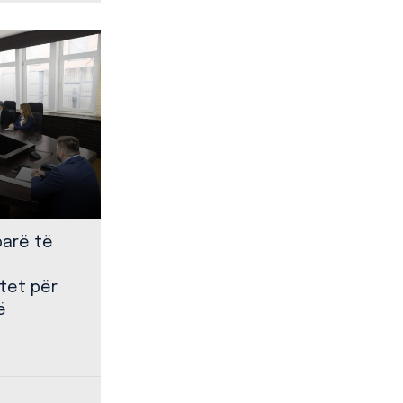
parë të
tet për
ë