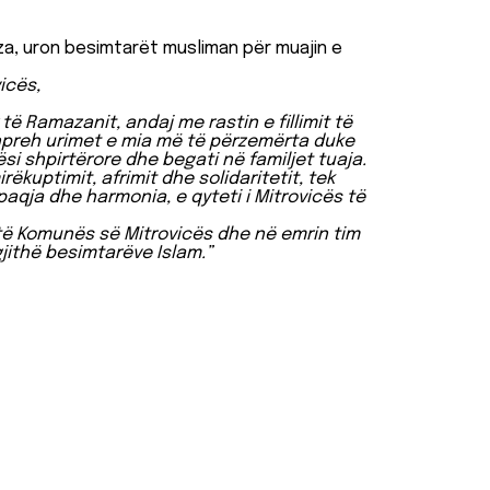
za, uron besimtarët musliman për muajin e
icës,
të Ramazanit, andaj me rastin e fillimit të
shpreh urimet e mia më të përzemërta duke
ësi shpirtërore dhe begati në familjet tuaja.
rëkuptimit, afrimit dhe solidaritetit, tek
aqja dhe harmonia, e qyteti i Mitrovicës të
të Komunës së Mitrovicës dhe në emrin tim
gjithë besimtarëve Islam.”