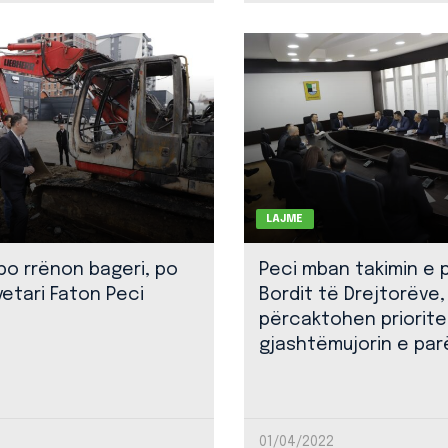
LAJME
 po rrënon bageri, po
Peci mban takimin e 
yetari Faton Peci
Bordit të Drejtorëve,
përcaktohen priorite
gjashtëmujorin e par
01/04/2022