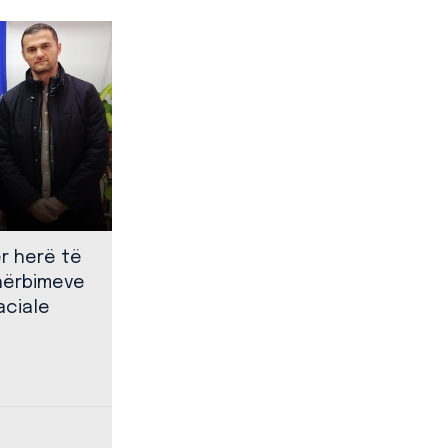
ër herë të
shërbimeve
aciale