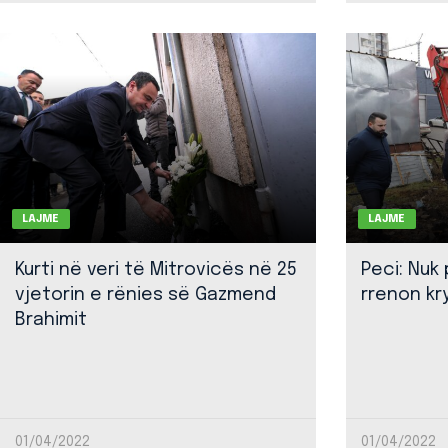
LAJME
LAJME
Kurti në veri të Mitrovicës në 25
Peci: Nuk
vjetorin e rënies së Gazmend
rrenon kr
Brahimit
01/04/2022
01/04/2022