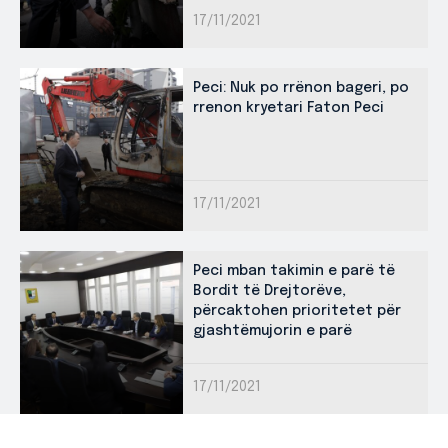
17/11/2021
Peci: Nuk po rrënon bageri, po
rrenon kryetari Faton Peci
17/11/2021
Peci mban takimin e parë të
Bordit të Drejtorëve,
përcaktohen prioritetet për
gjashtëmujorin e parë
17/11/2021