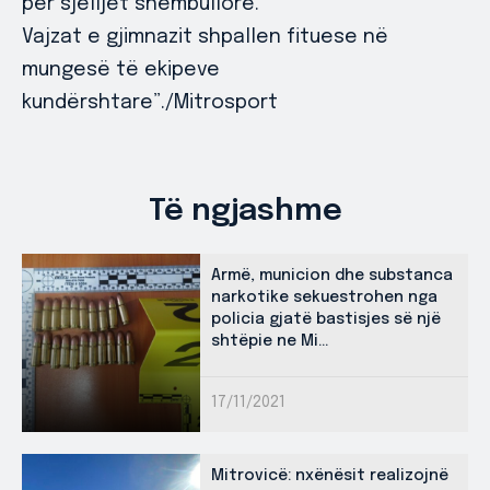
për sjelljet shembullore.
Vajzat e gjimnazit shpallen fituese në
mungesë të ekipeve
kundërshtare”./Mitrosport
Të ngjashme
Armë, municion dhe substanca
narkotike sekuestrohen nga
policia gjatë bastisjes së një
shtëpie ne Mi...
17/11/2021
Mitrovicë: nxënësit realizojnë