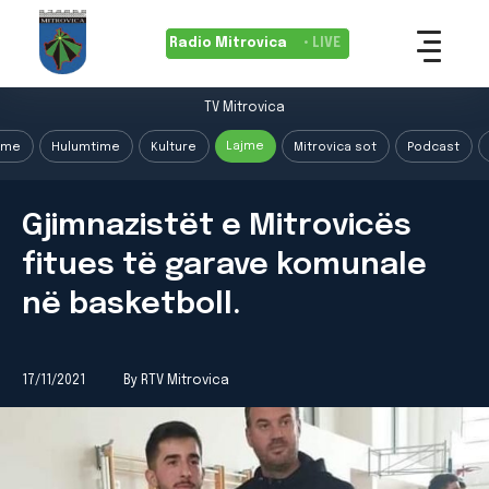
Radio Mitrovica
• LIVE
TV Mitrovica
Lajme
ime
Hulumtime
Kulture
Mitrovica sot
Podcast
Gjimnazistët e Mitrovicës
fitues të garave komunale
në basketboll.
17/11/2021
By RTV Mitrovica