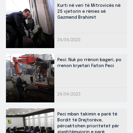
Kurti në veri të Mitrovicës në
25 vjetorin e rënies së
Gazmend Brahimit
24/04/2023
Peci: Nuk po rrënon bageri, po
rrenon kryetari Faton Peci
24/04/2023
Peci mban takimin e parë të
Bordit të Drejtorëve,
përcaktohen prioritetet për
gjashtëmujorin e parë