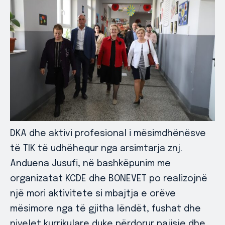
DKA dhe aktivi profesional i mësimdhënësve
të TIK të udhëhequr nga arsimtarja znj.
Anduena Jusufi, në bashkëpunim me
organizatat KCDE dhe BONEVET po realizojnë
një mori aktivitete si mbajtja e orëve
mësimore nga të gjitha lëndët, fushat dhe
nivelet kurrikulare duke përdorur pajisje dhe