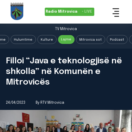
Radio Mitrovica
• LIVE
TV Mitrovica
Lajme
ime
Hulumtime
Kulture
Mitrovica sot
Podcast
Filloi “Java e teknologjisë në
shkolla” në Komunën e
Mitrovicës
24/04/2023
By RTV Mitrovica