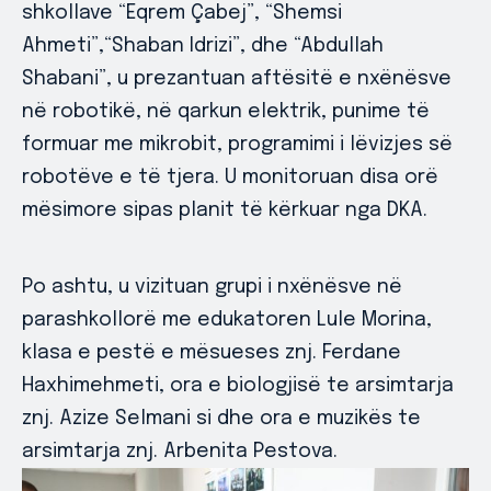
shkollave “Eqrem Çabej”, “Shemsi
Ahmeti”,“Shaban Idrizi”, dhe “Abdullah
Shabani”, u prezantuan aftësitë e nxënësve
në robotikë, në qarkun elektrik, punime të
formuar me mikrobit, programimi i lëvizjes së
robotëve e të tjera. U monitoruan disa orë
mësimore sipas planit të kërkuar nga DKA.
Po ashtu, u vizituan grupi i nxënësve në
parashkollorë me edukatoren Lule Morina,
klasa e pestë e mësueses znj. Ferdane
Haxhimehmeti, ora e biologjisë te arsimtarja
znj. Azize Selmani si dhe ora e muzikës te
arsimtarja znj. Arbenita Pestova.