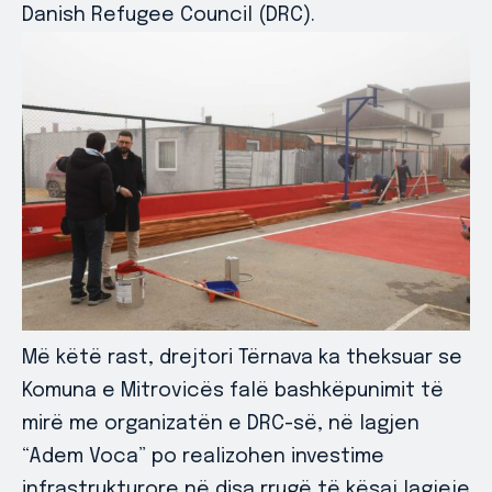
Danish Refugee Council (DRC).
Më këtë rast, drejtori Tërnava ka theksuar se
Komuna e Mitrovicës falë bashkëpunimit të
mirë me organizatën e DRC-së, në lagjen
“Adem Voca” po realizohen investime
infrastrukturore në disa rrugë të kësaj lagjeje