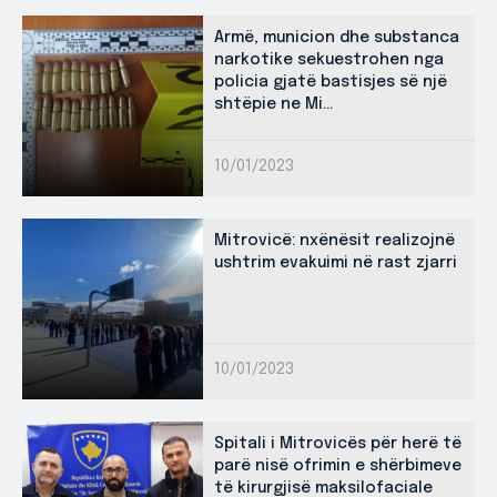
Armë, municion dhe substanca
narkotike sekuestrohen nga
policia gjatë bastisjes së një
shtëpie ne Mi...
10/01/2023
Mitrovicë: nxënësit realizojnë
ushtrim evakuimi në rast zjarri
10/01/2023
Spitali i Mitrovicës për herë të
parë nisë ofrimin e shërbimeve
të kirurgjisë maksilofaciale