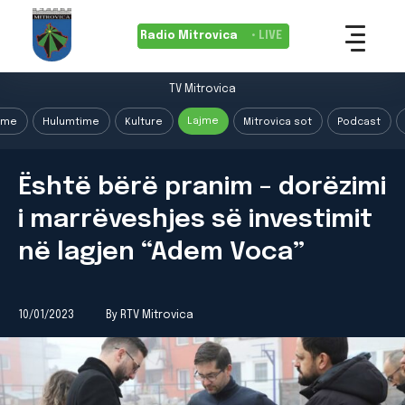
Radio Mitrovica
• LIVE
TV Mitrovica
Lajme
ime
Hulumtime
Kulture
Mitrovica sot
Podcast
Është bërë pranim – dorëzimi
i marrëveshjes së investimit
në lagjen “Adem Voca”
10/01/2023
By RTV Mitrovica