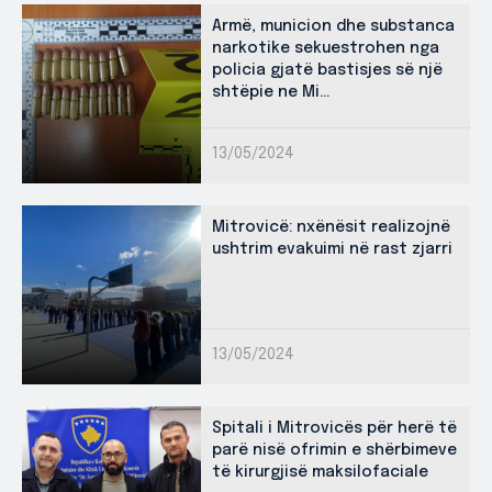
Armë, municion dhe substanca
narkotike sekuestrohen nga
policia gjatë bastisjes së një
shtëpie ne Mi...
13/05/2024
Mitrovicë: nxënësit realizojnë
ushtrim evakuimi në rast zjarri
13/05/2024
Spitali i Mitrovicës për herë të
parë nisë ofrimin e shërbimeve
të kirurgjisë maksilofaciale