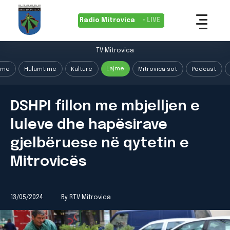
Radio Mitrovica
• LIVE
TV Mitrovica
Lajme
ime
Hulumtime
Kulture
Mitrovica sot
Podcast
DSHPI fillon me mbjelljen e
luleve dhe hapësirave
gjelbëruese në qytetin e
Mitrovicës
13/05/2024
By RTV Mitrovica