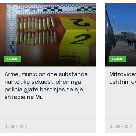
LAJME
LAJME
Armë, municion dhe substanca
Mitrovicë
narkotike sekuestrohen nga
ushtrim ev
policia gjatë bastisjes së një
shtëpie ne Mi...
31/03/2022
31/03/2022