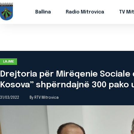
Ballina
Radio Mitrovica
TV Mi
LAJME
Drejtoria për Mirëqenie Sociale 
Kosova” shpërndajnë 300 pako
31/03/2022
By RTV Mitrovica