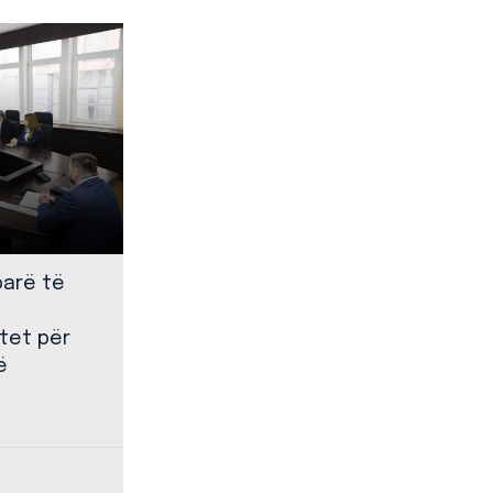
parë të
tet për
ë