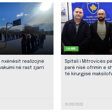
LAJME
: nxënësit realizojnë
Spitali i Mitrovicës p
akuimi në rast zjarri
parë nisë ofrimin e 
të kirurgjisë maksilof
31/03/2022