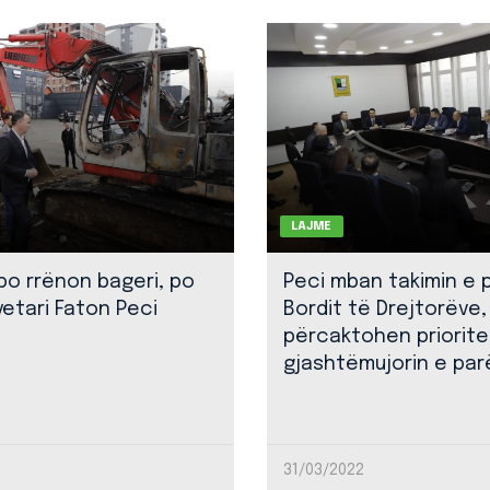
LAJME
 po rrënon bageri, po
Peci mban takimin e 
yetari Faton Peci
Bordit të Drejtorëve,
përcaktohen priorite
gjashtëmujorin e par
31/03/2022