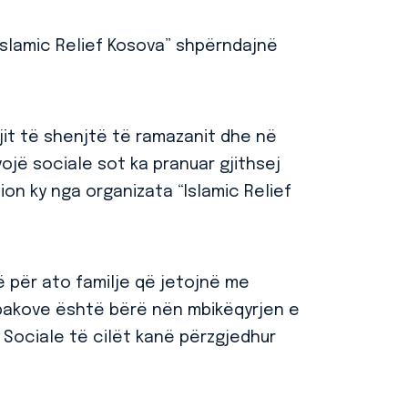
Islamic Relief Kosova” shpërndajnë
it të shenjtë të ramazanit dhe në
vojë sociale sot ka pranuar gjithsej
on ky nga organizata “Islamic Relief
 për ato familje që jetojnë me
 pakove është bërë nën mbikëqyrjen e
 Sociale të cilët kanë përzgjedhur