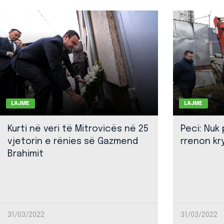
LAJME
LAJME
Kurti në veri të Mitrovicës në 25
Peci: Nuk
vjetorin e rënies së Gazmend
rrenon kr
Brahimit
31/03/2022
31/03/2022