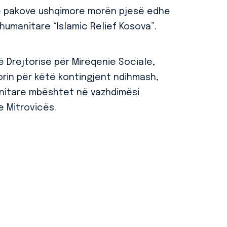
të pakove ushqimore morën pjesë edhe
humanitare “Islamic Relief Kosova”.
ë Drejtorisë për Mirëqenie Sociale,
orin për këtë kontingjent ndihmash,
anitare mbështet në vazhdimësi
 Mitrovicës.