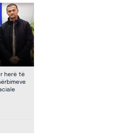
ër herë të
shërbimeve
aciale