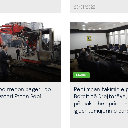
25/01/2022
LAJME
 po rrënon bageri, po
Peci mban takimin e 
yetari Faton Peci
Bordit të Drejtorëve,
përcaktohen priorite
gjashtëmujorin e par