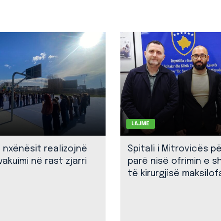
LAJME
: nxënësit realizojnë
Spitali i Mitrovicës p
akuimi në rast zjarri
parë nisë ofrimin e 
të kirurgjisë maksilof