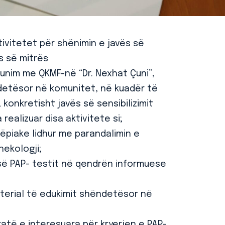
ivitetet për shënimin e javës së
s së mitrës
unim me QKMF-në “Dr. Nexhat Çuni”,
detësor në komunitet, në kuadër të
 konkretisht javës së sensibilizimit
realizuar disa aktivitete si;
htëpiake lidhur me parandalimin e
nekologji;
 së PAP- testit në qendrën informuese
terial të edukimit shëndetësor në
ratë e interesuara për kryerjen e PAP-