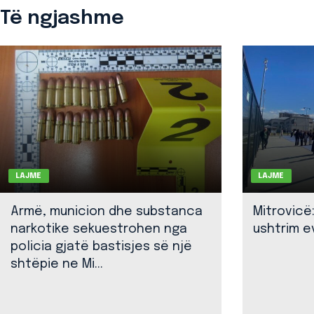
Të ngjashme
LAJME
LAJME
Armë, municion dhe substanca
Mitrovicë
narkotike sekuestrohen nga
ushtrim ev
policia gjatë bastisjes së një
shtëpie ne Mi...