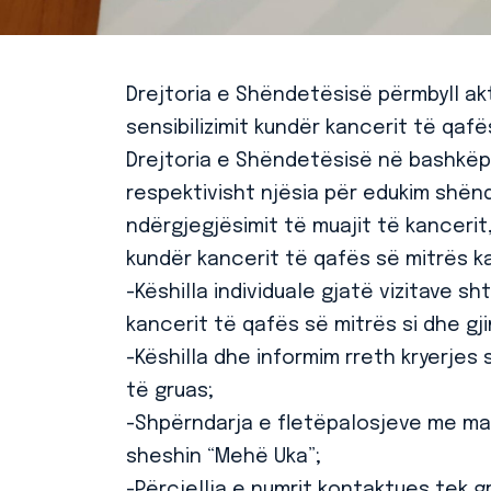
Drejtoria e Shëndetësisë përmbyll akt
sensibilizimit kundër kancerit të qafë
Drejtoria e Shëndetësisë në bashkëp
respektivisht njësia për edukim shën
ndërgjegjësimit të muajit të kancerit,
kundër kancerit të qafës së mitrës ka 
-Këshilla individuale gjatë vizitave s
kancerit të qafës së mitrës si dhe gji
-Këshilla dhe informim rreth kryerjes
të gruas;
-Shpërndarja e fletëpalosjeve me ma
sheshin “Mehë Uka”;
-Përcjellja e numrit kontaktues tek g