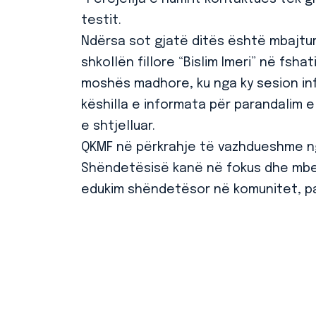
testit.
Ndërsa sot gjatë ditës është mbajtur
shkollën fillore “Bislim Imeri” në fsha
moshës madhore, ku nga ky sesion in
këshilla e informata për parandalim
e shtjelluar.
QKMF në përkrahje të vazhdueshme n
Shëndetësisë kanë në fokus dhe mbes
edukim shëndetësor në komunitet, par