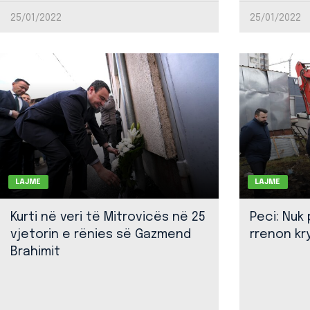
25/01/2022
25/01/2022
LAJME
LAJME
Kurti në veri të Mitrovicës në 25
Peci: Nuk
vjetorin e rënies së Gazmend
rrenon kr
Brahimit