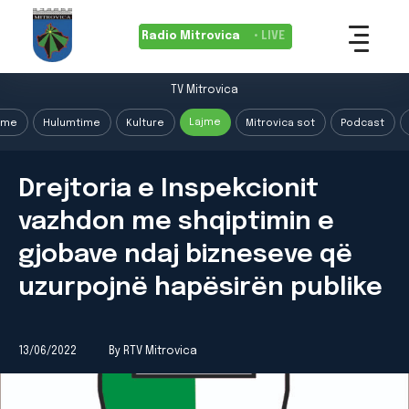
Radio Mitrovica
• LIVE
TV Mitrovica
Lajme
ime
Hulumtime
Kulture
Mitrovica sot
Podcast
Drejtoria e Inspekcionit
vazhdon me shqiptimin e
gjobave ndaj bizneseve që
uzurpojnë hapësirën publike
13/06/2022
By RTV Mitrovica