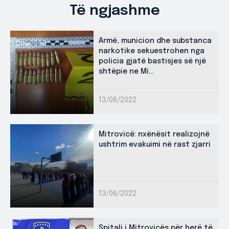
Të ngjashme
Armë, municion dhe substanca
narkotike sekuestrohen nga
policia gjatë bastisjes së një
shtëpie ne Mi...
13/06/2022
Mitrovicë: nxënësit realizojnë
ushtrim evakuimi në rast zjarri
13/06/2022
Spitali i Mitrovicës për herë të