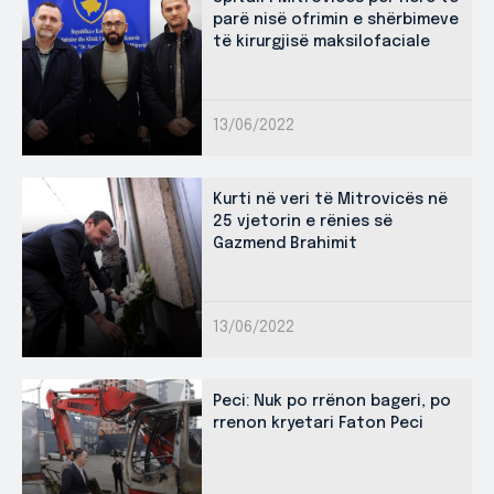
parë nisë ofrimin e shërbimeve
të kirurgjisë maksilofaciale
13/06/2022
Kurti në veri të Mitrovicës në
25 vjetorin e rënies së
Gazmend Brahimit
13/06/2022
Peci: Nuk po rrënon bageri, po
rrenon kryetari Faton Peci