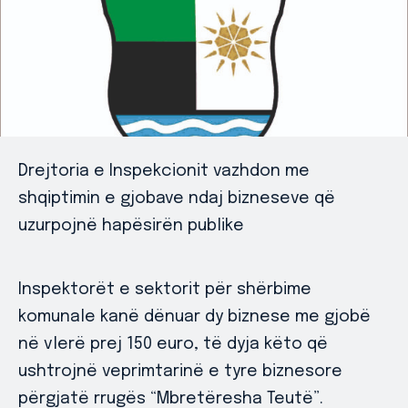
Drejtoria e Inspekcionit vazhdon me
shqiptimin e gjobave ndaj bizneseve që
uzurpojnë hapësirën publike
Inspektorët e sektorit për shërbime
komunale kanë dënuar dy biznese me gjobë
në vlerë prej 150 euro, të dyja këto që
ushtrojnë veprimtarinë e tyre biznesore
përgjatë rrugës “Mbretëresha Teutë”.