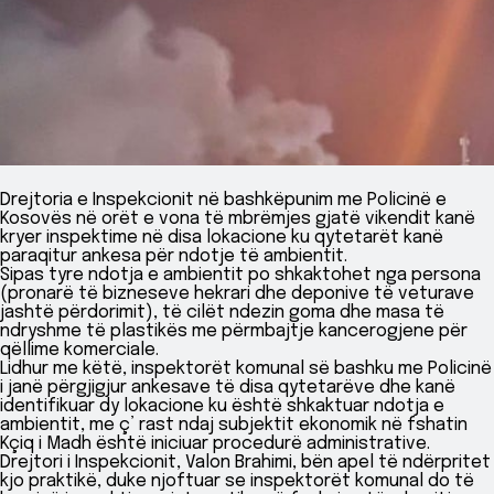
Drejtoria e Inspekcionit në bashkëpunim me Policinë e
Kosovës në orët e vona të mbrëmjes gjatë vikendit kanë
kryer inspektime në disa lokacione ku qytetarët kanë
paraqitur ankesa për ndotje të ambientit.
Sipas tyre ndotja e ambientit po shkaktohet nga persona
(pronarë të bizneseve hekrari dhe deponive të veturave
jashtë përdorimit), të cilët ndezin goma dhe masa të
ndryshme të plastikës me përmbajtje kancerogjene për
qëllime komerciale.
Lidhur me këtë, inspektorët komunal së bashku me Policinë
i janë përgjigjur ankesave të disa qytetarëve dhe kanë
identifikuar dy lokacione ku është shkaktuar ndotja e
ambientit, me ç’ rast ndaj subjektit ekonomik në fshatin
Kçiq i Madh është iniciuar procedurë administrative.
Drejtori i Inspekcionit, Valon Brahimi, bën apel të ndërpritet
kjo praktikë, duke njoftuar se inspektorët komunal do të