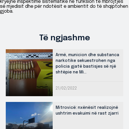
kryejnë inspektime sistematike në funksion të mbrojtjes
së mjedisit dhe për ndotësit e ambientit do të shqiptohen
gjoba.
Të ngjashme
Armë, municion dhe substanca
narkotike sekuestrohen nga
policia gjatë bastisjes së një
shtëpie ne Mi...
21/02/2022
Mitrovicë: nxënësit realizojnë
ushtrim evakuimi në rast zjarri