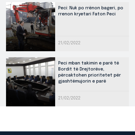
Peci: Nuk po rrënon bageri, po
rrenon kryetari Faton Peci
21/02/2022
Peci mban takimin e parë të
Bordit të Drejtorëve,
përcaktohen prioritetet për
gjashtëmujorin e parë
21/02/2022