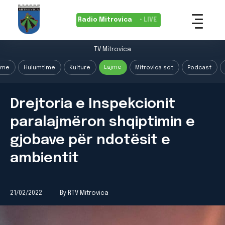
Radio Mitrovica
• LIVE
TV Mitrovica
Lajme
ime
Hulumtime
Kulture
Mitrovica sot
Podcast
Drejtoria e Inspekcionit
paralajmëron shqiptimin e
gjobave për ndotësit e
ambientit
21/02/2022
By RTV Mitrovica