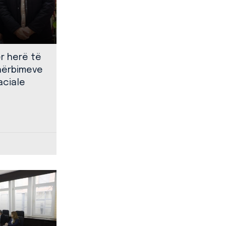
ër herë të
shërbimeve
aciale