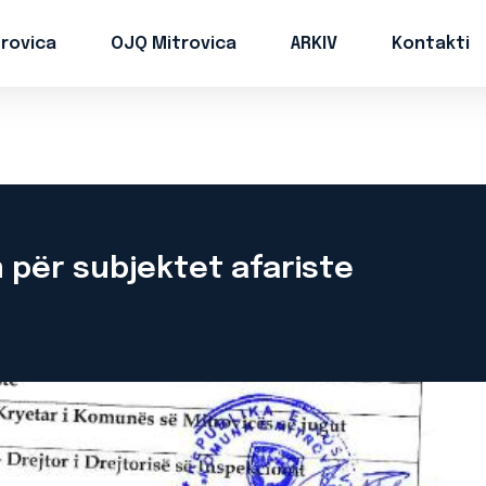
trovica
OJQ Mitrovica
ARKIV
Kontakti
m për subjektet afariste