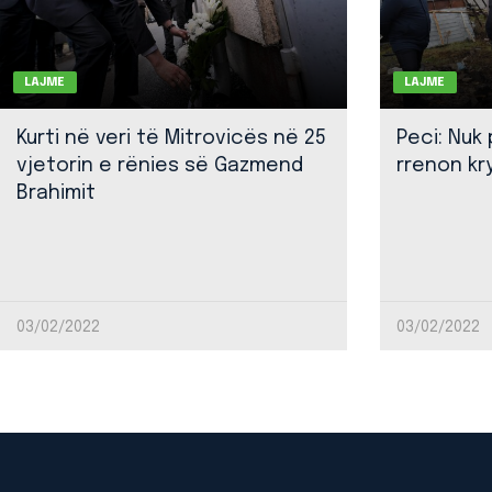
LAJME
LAJME
Kurti në veri të Mitrovicës në 25
Peci: Nuk
vjetorin e rënies së Gazmend
rrenon kr
Brahimit
03/02/2022
03/02/2022