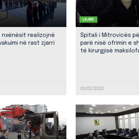
LAJME
: nxënësit realizojnë
Spitali i Mitrovicës p
akuimi në rast zjarri
parë nisë ofrimin e 
të kirurgjisë maksilof
03/02/2022