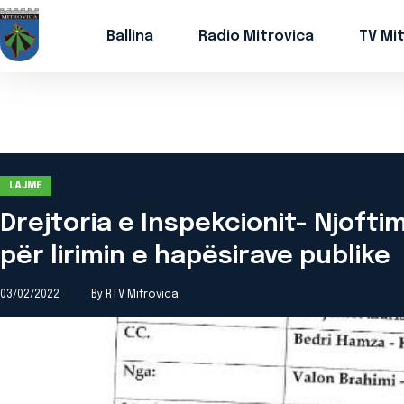
Ballina
Radio Mitrovica
TV Mi
LAJME
Drejtoria e Inspekcionit- Njofti
për lirimin e hapësirave publike
03/02/2022
By RTV Mitrovica