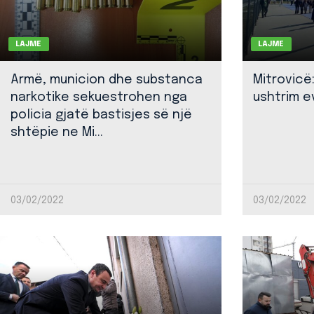
LAJME
LAJME
Armë, municion dhe substanca
Mitrovicë
narkotike sekuestrohen nga
ushtrim ev
policia gjatë bastisjes së një
shtëpie ne Mi...
03/02/2022
03/02/2022