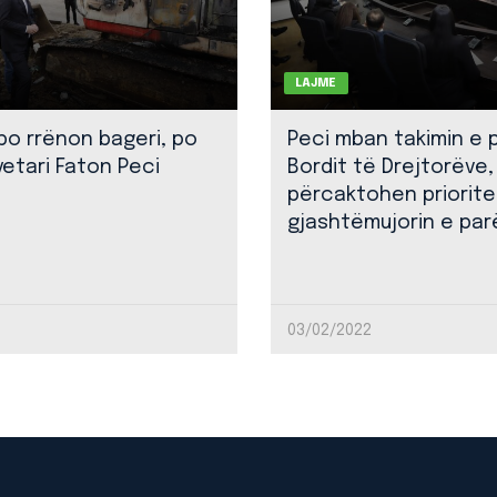
LAJME
 po rrënon bageri, po
Peci mban takimin e 
yetari Faton Peci
Bordit të Drejtorëve,
përcaktohen priorite
gjashtëmujorin e par
03/02/2022