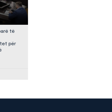
parë të
tet për
ë