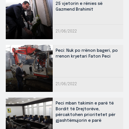
25 vjetorin e rënies së
Gazmend Brahimit
21/06/2022
Peci: Nuk po rrënon bageri, po
rrenon kryetari Faton Peci
21/06/2022
Peci mban takimin e parë të
Bordit të Drejtorëve,
përcaktohen prioritetet për
gjashtëmujorin e parë