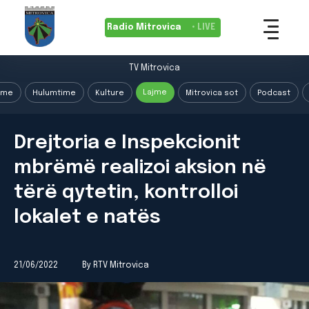
Radio Mitrovica
• LIVE
TV Mitrovica
Lajme
ime
Hulumtime
Kulture
Mitrovica sot
Podcast
Drejtoria e Inspekcionit
mbrëmë realizoi aksion në
tërë qytetin, kontrolloi
lokalet e natës
21/06/2022
By RTV Mitrovica