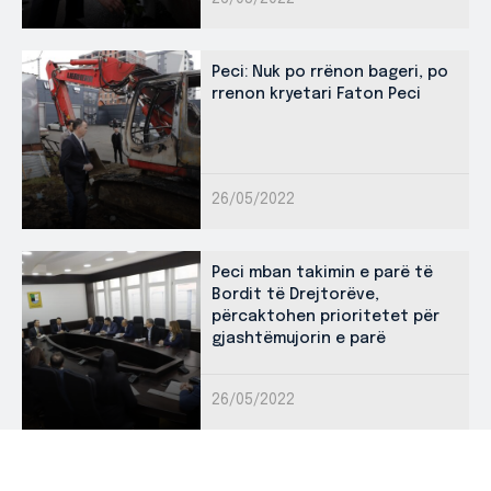
Peci: Nuk po rrënon bageri, po
rrenon kryetari Faton Peci
26/05/2022
Peci mban takimin e parë të
Bordit të Drejtorëve,
përcaktohen prioritetet për
gjashtëmujorin e parë
26/05/2022