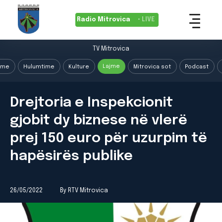
Radio Mitrovica
• LIVE
TV Mitrovica
Lajme
ime
Hulumtime
Kulture
Mitrovica sot
Podcast
Drejtoria e Inspekcionit
gjobit dy biznese në vlerë
prej 150 euro për uzurpim të
hapësirës publike
26/05/2022
By RTV Mitrovica