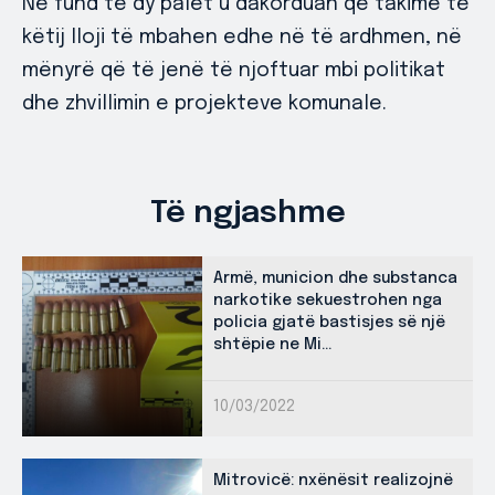
Në fund të dy palët u dakorduan që takime të
këtij lloji të mbahen edhe në të ardhmen, në
mënyrë që të jenë të njoftuar mbi politikat
dhe zhvillimin e projekteve komunale.
Të ngjashme
Armë, municion dhe substanca
narkotike sekuestrohen nga
policia gjatë bastisjes së një
shtëpie ne Mi...
10/03/2022
Mitrovicë: nxënësit realizojnë