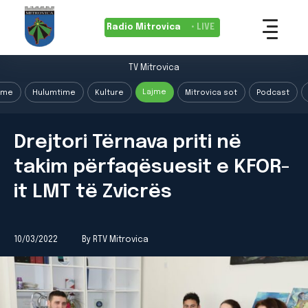
Radio Mitrovica
• LIVE
TV Mitrovica
Lajme
ime
Hulumtime
Kulture
Mitrovica sot
Podcast
Drejtori Tërnava priti në
takim përfaqësuesit e KFOR-
it LMT të Zvicrës
10/03/2022
By RTV Mitrovica