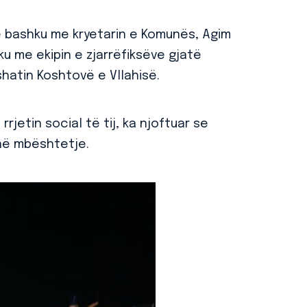
 së bashku me kryetarin e Komunës, Agim
ku me ekipin e zjarrëfiksëve gjatë
shatin Koshtovë e Vllahisë.
rjetin social të tij, ka njoftuar se
ënë mbështetje.