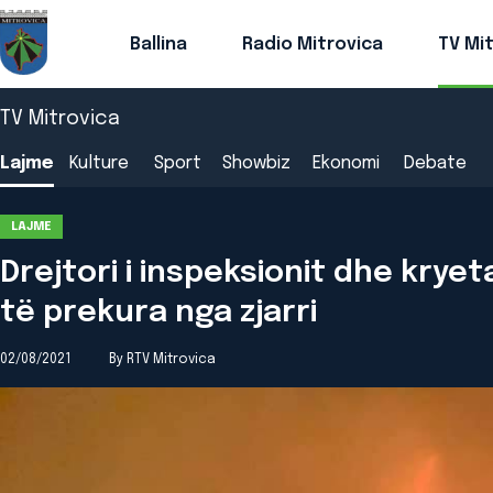
Ballina
Radio Mitrovica
TV Mi
TV Mitrovica
Lajme
Kulture
Sport
Showbiz
Ekonomi
Debate
LAJME
Drejtori i inspeksionit dhe krye
të prekura nga zjarri
02/08/2021
By RTV Mitrovica