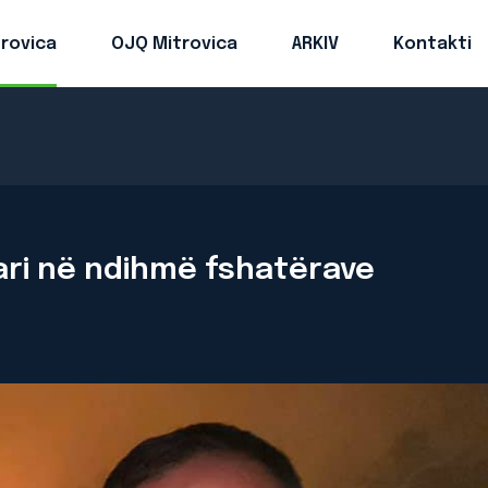
trovica
OJQ Mitrovica
ARKIV
Kontakti
tari në ndihmë fshatërave