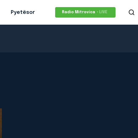
Pyetësor
Radio Mitrovica
• LIVE