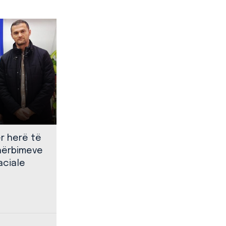
ër herë të
shërbimeve
aciale