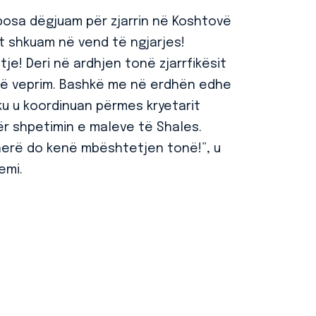
 posa dëgjuam për zjarrin në Koshtovë
t shkuam në vend të ngjarjes!
e! Deri në ardhjen tonë zjarrfikësit
një veprim. Bashkë me në erdhën edhe
ku u koordinuan përmes kryetarit
për shpetimin e maleve të Shales.
herë do kenë mbështetjen tonë!”, u
emi.