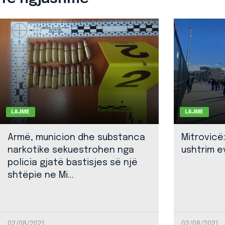
LAJME
LAJME
Armë, municion dhe substanca
Mitrovicë
narkotike sekuestrohen nga
ushtrim ev
policia gjatë bastisjes së një
shtëpie ne Mi...
02/08/2021
02/08/2021