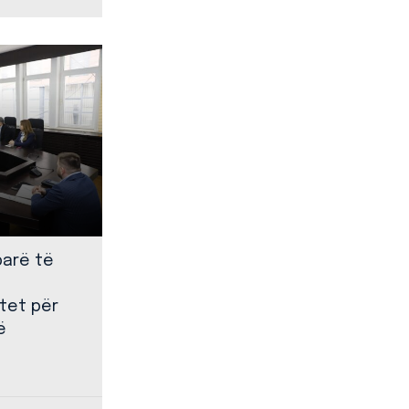
parë të
tet për
ë