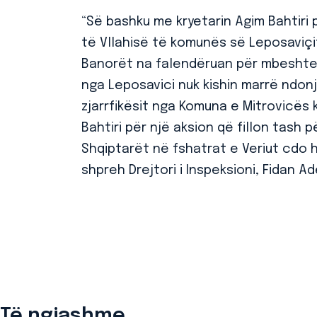
“Së bashku me kryetarin Agim Bahtiri
të Vllahisë të komunës së Leposaviçi
Banorët na falendëruan për mbeshtetj
nga Leposavici nuk kishin marrë ndo
zjarrfikësit nga Komuna e Mitrovicës 
Bahtiri për një aksion që fillon tash 
Shqiptarët në fshatrat e Veriut cdo 
shpreh Drejtori i Inspeksioni, Fidan Ad
Të ngjashme