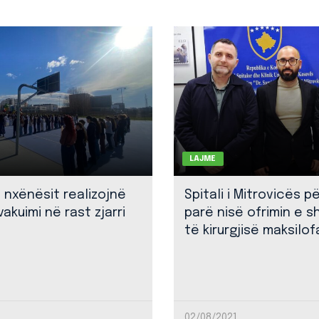
LAJME
: nxënësit realizojnë
Spitali i Mitrovicës p
akuimi në rast zjarri
parë nisë ofrimin e 
të kirurgjisë maksilof
02/08/2021