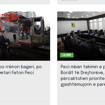
LAJME
 po rrënon bageri, po
Peci mban takimin e 
yetari Faton Peci
Bordit të Drejtorëve,
përcaktohen priorite
gjashtëmujorin e par