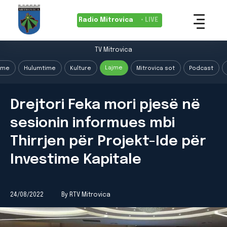
Radio Mitrovica
• LIVE
TV Mitrovica
Lajme
ime
Hulumtime
Kulture
Mitrovica sot
Podcast
Drejtori Feka mori pjesë në
sesionin informues mbi
Thirrjen për Projekt-Ide për
Investime Kapitale
24/08/2022
By RTV Mitrovica