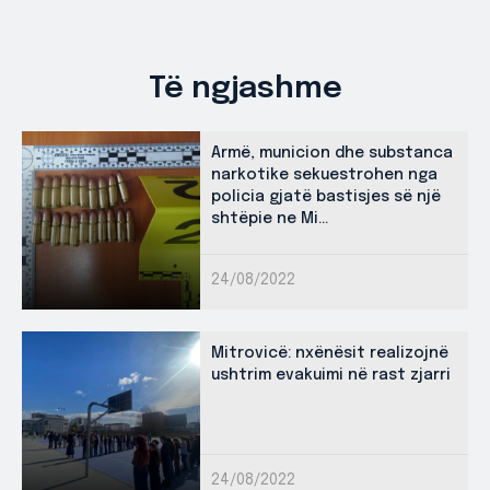
Të ngjashme
Armë, municion dhe substanca
narkotike sekuestrohen nga
policia gjatë bastisjes së një
shtëpie ne Mi...
24/08/2022
Mitrovicë: nxënësit realizojnë
ushtrim evakuimi në rast zjarri
24/08/2022