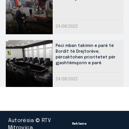
24/08/2022
Peci mban takimin e parë të
Bordit të Drejtorëve,
përcaktohen prioritetet për
gjashtëmujorin e parë
24/08/2022
Autorësia © RTV
Reklama
Mitrovica.