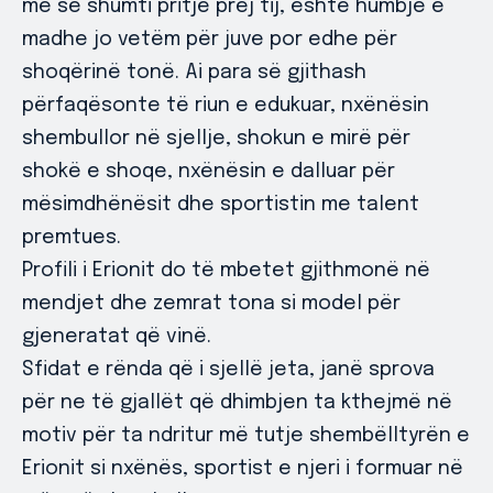
më së shumti pritje prej tij, është humbje e
madhe jo vetëm për juve por edhe për
shoqërinë tonë. Ai para së gjithash
përfaqësonte të riun e edukuar, nxënësin
shembullor në sjellje, shokun e mirë për
shokë e shoqe, nxënësin e dalluar për
mësimdhënësit dhe sportistin me talent
premtues.
Profili i Erionit do të mbetet gjithmonë në
mendjet dhe zemrat tona si model për
gjeneratat që vinë.
Sfidat e rënda që i sjellë jeta, janë sprova
për ne të gjallët që dhimbjen ta kthejmë në
motiv për ta ndritur më tutje shembëlltyrën e
Erionit si nxënës, sportist e njeri i formuar në