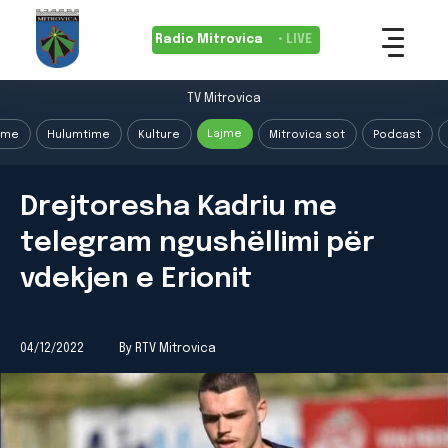
Radio Mitrovica
• LIVE
TV Mitrovica
Lajme
ime
Hulumtime
Kulture
Mitrovica sot
Podcast
Drejtoresha Kadriu me
telegram ngushëllimi për
vdekjen e Erionit
04/12/2022
By RTV Mitrovica