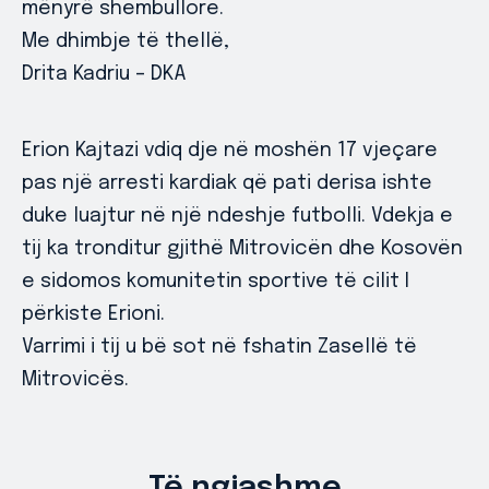
mënyrë shembullore.
Me dhimbje të thellë,
Drita Kadriu – DKA
Erion Kajtazi vdiq dje në moshën 17 vjeçare
pas një arresti kardiak që pati derisa ishte
duke luajtur në një ndeshje futbolli. Vdekja e
tij ka tronditur gjithë Mitrovicën dhe Kosovën
e sidomos komunitetin sportive të cilit I
përkiste Erioni.
Varrimi i tij u bë sot në fshatin Zasellë të
Mitrovicës.
Të ngjashme