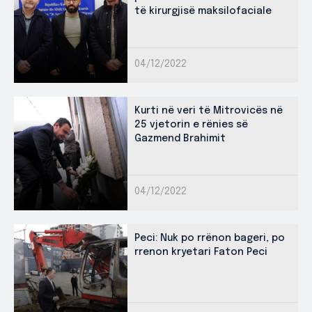
të kirurgjisë maksilofaciale
04/12/2022
Kurti në veri të Mitrovicës në
25 vjetorin e rënies së
Gazmend Brahimit
04/12/2022
Peci: Nuk po rrënon bageri, po
rrenon kryetari Faton Peci