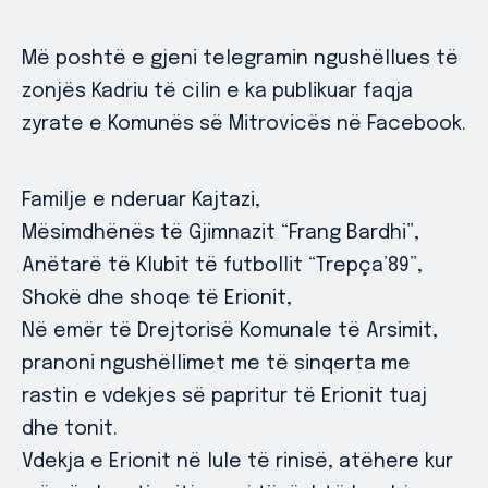
Më poshtë e gjeni telegramin ngushëllues të
zonjës Kadriu të cilin e ka publikuar faqja
zyrate e Komunës së Mitrovicës në Facebook.
Familje e nderuar Kajtazi,
Mësimdhënës të Gjimnazit “Frang Bardhi”,
Anëtarë të Klubit të futbollit “Trepça’89”,
Shokë dhe shoqe të Erionit,
Në emër të Drejtorisë Komunale të Arsimit,
pranoni ngushëllimet me të sinqerta me
rastin e vdekjes së papritur të Erionit tuaj
dhe tonit.
Vdekja e Erionit në lule të rinisë, atëhere kur