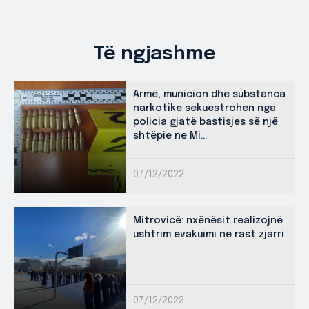
Të ngjashme
Armë, municion dhe substanca
narkotike sekuestrohen nga
policia gjatë bastisjes së një
shtëpie ne Mi...
07/12/2022
Mitrovicë: nxënësit realizojnë
ushtrim evakuimi në rast zjarri
07/12/2022