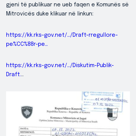
gjeni të publikuar ne ueb faqen e Komunës së
Mitrovicës duke klikuar në linkun:
https://kk.rks-gov.net/…/Draft-rregullore-
pe%CC%88r-pe…
https://kk.rks-gov.net/…/Diskutim-Publik-
Draft.
..