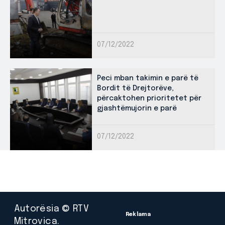
07/12/2022
Peci mban takimin e parë të
Bordit të Drejtorëve,
përcaktohen prioritetet për
gjashtëmujorin e parë
07/12/2022
Autorësia © RTV
Reklama
Mitrovica.