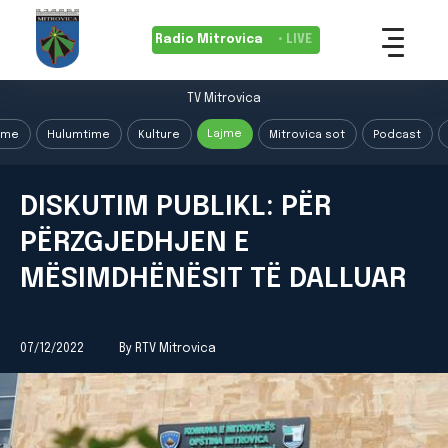
Radio Mitrovica
• LIVE
TV Mitrovica
Lajme
ime
Hulumtime
Kulture
Mitrovica sot
Podcast
DISKUTIM PUBLIKL: PËR
PËRZGJEDHJEN E
MËSIMDHËNËSIT TË DALLUAR
07/12/2022
By RTV Mitrovica