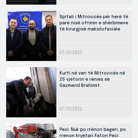
Spitali i Mitrovicës për herë të
parë nisë ofrimin e shërbimeve
të kirurgjisë maksilofaciale
07/12/2022
Kurti në veri të Mitrovicës në
25 vjetorin e rënies së
Gazmend Brahimit
07/12/2022
Peci: Nuk po rrënon bageri, po
rrenon kryetari Faton Peci