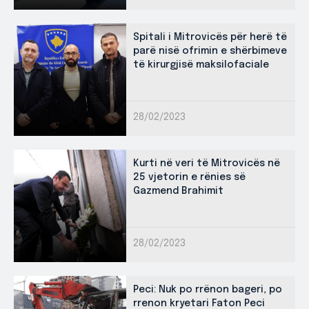
Spitali i Mitrovicës për herë të
parë nisë ofrimin e shërbimeve
të kirurgjisë maksilofaciale
28/02/2023
Kurti në veri të Mitrovicës në
25 vjetorin e rënies së
Gazmend Brahimit
28/02/2023
Peci: Nuk po rrënon bageri, po
rrenon kryetari Faton Peci