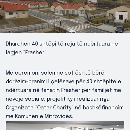
Dhurohen 40 shtëpi të reja të ndërtuara në
lagjen “Frashër”
Me ceremoni solemne sot është bërë
dorëzim-pranimi i çelësave për 40 shtëpitë e
ndërtuara në fshatin Frashër për familjet me
nevojë sociale, projekt ky i realizuar nga
Organizata “Qatar Charity” në bashkëfinancim
me Komunën e Mitrovicës.