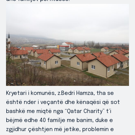
Kryetari i komunës, z.Bedri Hamza, tha se
është nder i veçantë dhe kënaqësi që sot
bashkë me miqtë nga “Qatar Charity” t’i
bëjmë edhe 40 familje me banim, duke e
zgjidhur çështjen më jetike, problemin e