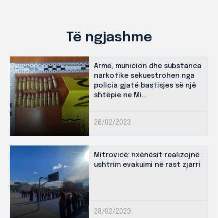
Të ngjashme
Armë, municion dhe substanca
narkotike sekuestrohen nga
policia gjatë bastisjes së një
shtëpie ne Mi...
28/02/2023
Mitrovicë: nxënësit realizojnë
ushtrim evakuimi në rast zjarri
28/02/2023