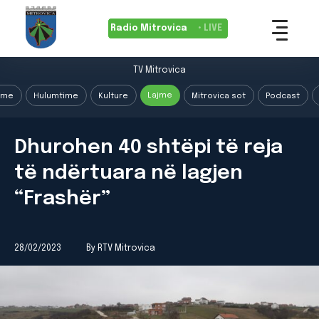
Radio Mitrovica
• LIVE
TV Mitrovica
Lajme
ime
Hulumtime
Kulture
Mitrovica sot
Podcast
Dhurohen 40 shtëpi të reja
të ndërtuara në lagjen
“Frashër”
28/02/2023
By RTV Mitrovica