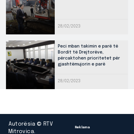
28/02/2023
Peci mban takimin e parë të
Bordit të Drejtorëve,
përcaktohen prioritetet për
gjashtëmujorin e parë
28/02/2023
Autorësia © RTV
Reklama
Mitrovica.