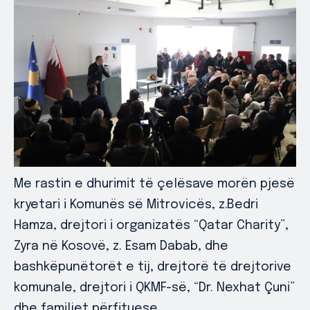
Me rastin e dhurimit të çelësave morën pjesë
kryetari i Komunës së Mitrovicës, z.Bedri
Hamza, drejtori i organizatës “Qatar Charity”,
Zyra në Kosovë, z. Esam Dabab, dhe
bashkëpunëtorët e tij, drejtorë të drejtorive
komunale, drejtori i QKMF-së, “Dr. Nexhat Çuni”
dhe familjet përfituese.