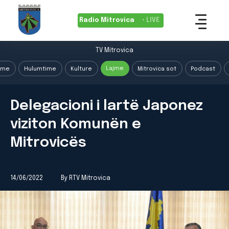
Radio Mitrovica
• LIVE
TV Mitrovica
Lajme
ime
Hulumtime
Kulture
Mitrovica sot
Podcast
Delegacioni i lartë Japonez
viziton Komunën e
Mitrovicës
14/06/2022
By RTV Mitrovica