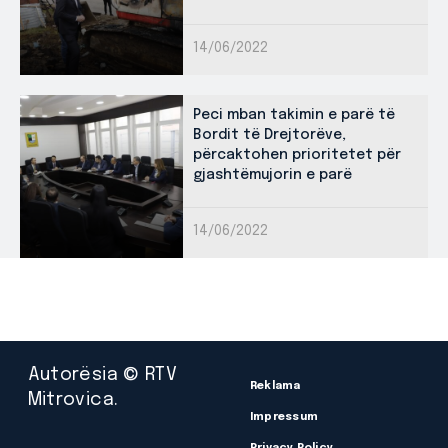
14/06/2022
Peci mban takimin e parë të
Bordit të Drejtorëve,
përcaktohen prioritetet për
gjashtëmujorin e parë
14/06/2022
Autorësia © RTV
Reklama
Mitrovica.
Impressum