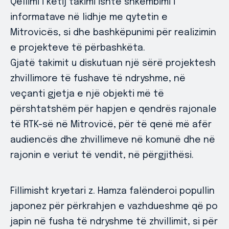
Qëllimi i këtij takimi ishte shkëmbimi i
informatave në lidhje me qytetin e
Mitrovicës, si dhe bashkëpunimi për realizimin
e projekteve të përbashkëta.
Gjatë takimit u diskutuan një sërë projektesh
zhvillimore të fushave të ndryshme, në
veçanti gjetja e një objekti më të
përshtatshëm për hapjen e qendrës rajonale
të RTK-së në Mitrovicë, për të qenë më afër
audiencës dhe zhvillimeve në komunë dhe në
rajonin e veriut të vendit, në përgjithësi.
Fillimisht kryetari z. Hamza falënderoi popullin
japonez për përkrahjen e vazhdueshme që po
japin në fusha të ndryshme të zhvillimit, si për