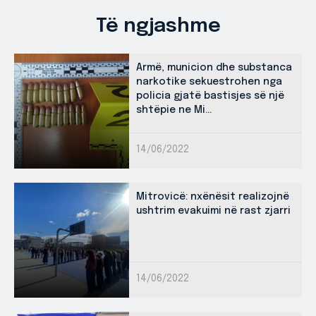
Të ngjashme
Armë, municion dhe substanca
narkotike sekuestrohen nga
policia gjatë bastisjes së një
shtëpie ne Mi...
14/06/2022
Mitrovicë: nxënësit realizojnë
ushtrim evakuimi në rast zjarri
14/06/2022