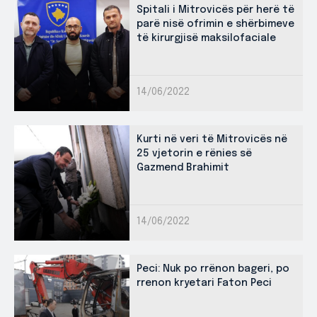
Spitali i Mitrovicës për herë të
parë nisë ofrimin e shërbimeve
të kirurgjisë maksilofaciale
14/06/2022
Kurti në veri të Mitrovicës në
25 vjetorin e rënies së
Gazmend Brahimit
14/06/2022
Peci: Nuk po rrënon bageri, po
rrenon kryetari Faton Peci