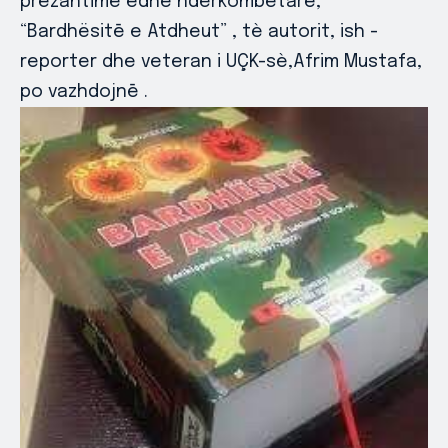
prezantime edhe ndèrkombētare,
“Bardhësitē e Atdheut” , tè autorit, ish -
reporter dhe veteran i UÇK-sè,Afrim Mustafa,
po vazhdojnē .