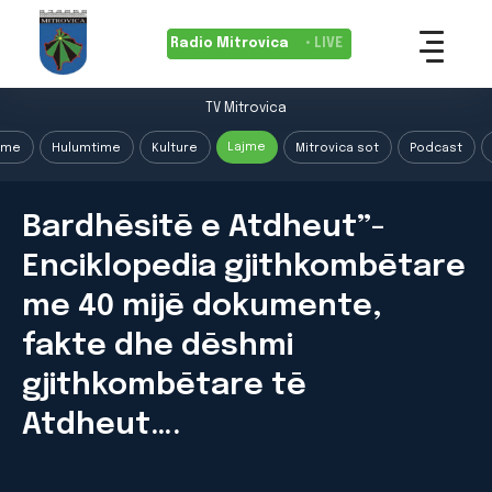
Radio Mitrovica
• LIVE
TV Mitrovica
Lajme
ime
Hulumtime
Kulture
Mitrovica sot
Podcast
Bardhēsitē e Atdheut”-
Enciklopedia gjithkombētare
me 40 mijē dokumente,
fakte dhe dēshmi
gjithkombētare tē
Atdheut….