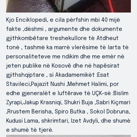
Kjo Enciklopedi, e cila pèrfshin mbi 40 mijè
fakte ,dèshmi , argumente dhe dokumente
gjithkombētare treshekullore tè Atdheut
tonè , tashmè ka marrè vlerēsime tè larta tè
personaliteteve me ndikim dhe me emèr nè
jeten publike nè Kosovē dhe në hapēsirat
gjithshqiptare , si Akadamemikèt :Esat
Stavileci,Pajazit Nushi ,Mehmet Halimi, por
edhe gjeneralèt e luftērave tè UÇK-sè :Bislim
Zyrapi,Jakup Krasniqi, Shukri Buja ,Sabri Kiçmari
,Rrustem Berisha, Spiro Butka , Sokol Dobruna,
Kudusi Lama, shkrimtari, Izet Avdyli, dhe shumè
e shumè tè tjerè.