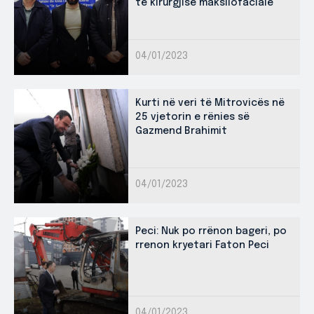
të kirurgjisë maksilofaciale
04/01/2023
Kurti në veri të Mitrovicës në
25 vjetorin e rënies së
Gazmend Brahimit
04/01/2023
Peci: Nuk po rrënon bageri, po
rrenon kryetari Faton Peci
04/01/2023