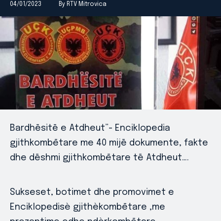
04/01/2023
By RTV Mitrovica
Bardhēsitē e Atdheut”- Enciklopedia
gjithkombētare me 40 mijē dokumente, fakte
dhe dēshmi gjithkombētare tē Atdheut….
Sukseset, botimet dhe promovimet e
Enciklopedisè gjithèkombētare ,me