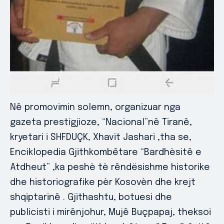
Nē promovimin solemn, organizuar nga
gazeta prestigjioze, “Nacional”nē Tiranē,
kryetari i SHFDUÇK, Xhavit Jashari ,tha se,
Enciklopedia Gjithkombētare “Bardhèsitē e
Atdheut” ,ka peshè tè rēndësishme historike
dhe historiografike pèr Kosovèn dhe krejt
shqiptarinē . Gjithashtu, botuesi dhe
publicisti i mirēnjohur, Mujē Buçpapaj, theksoi