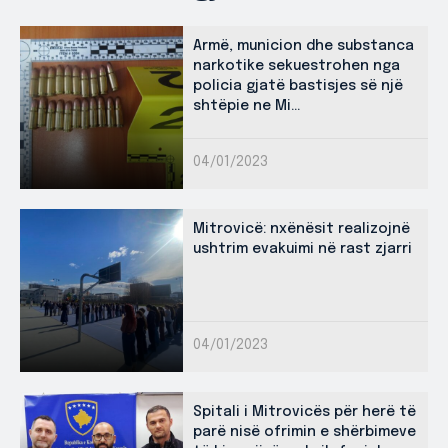
Armë, municion dhe substanca
narkotike sekuestrohen nga
policia gjatë bastisjes së një
shtëpie ne Mi...
04/01/2023
Mitrovicë: nxënësit realizojnë
ushtrim evakuimi në rast zjarri
04/01/2023
Spitali i Mitrovicës për herë të
parë nisë ofrimin e shërbimeve