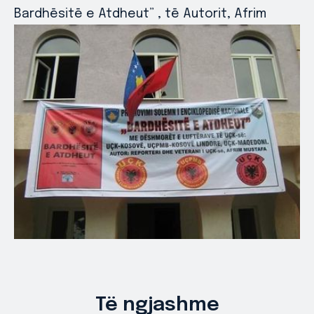
Bardhēsitē e Atdheut” , tē Autorit, Afrim
Të ngjashme