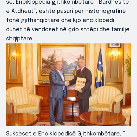
se, Enciklopedia gjithkombētare ” Bardhēsitē
e Atdheut”, ēshtē pasuri pēr historiografinē
tonē gjithshqiptare dhe kjo enciklopedi
duhet tē vendoset nē çdo shtēpi dhe familje
shqiptare …..
Sukseset e Enciklopedisē Gjithkombētare, ”