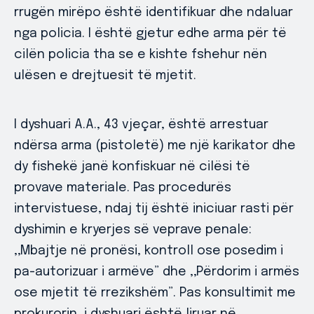
rrugën mirëpo është identifikuar dhe ndaluar
nga policia. I është gjetur edhe arma për të
cilën policia tha se e kishte fshehur nën
ulësen e drejtuesit të mjetit.
I dyshuari A.A., 43 vjeçar, është arrestuar
ndërsa arma (pistoletë) me një karikator dhe
dy fishekë janë konfiskuar në cilësi të
provave materiale. Pas procedurës
intervistuese, ndaj tij është iniciuar rasti për
dyshimin e kryerjes së veprave penale:
,,Mbajtje në pronësi, kontroll ose posedim i
pa-autorizuar i armëve” dhe ,,Përdorim i armës
ose mjetit të rrezikshëm”. Pas konsultimit me