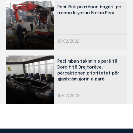
Peci: Nuk po rrënon bageri, po
rrenon kryetari Faton Peci
15/02/2022
Peci mban takimin e parë të
Bordit të Drejtorëve,
përcaktohen prioritetet për
gjashtëmujorin e parë
15/02/2022