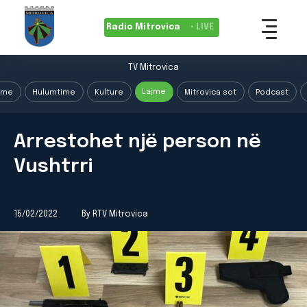
Radio Mitrovica
• LIVE
TV Mitrovica
Lajme
ime
Hulumtime
Kulture
Mitrovica sot
Podcast
Arrestohet një person në
Vushtrri
15/02/2022
By RTV Mitrovica