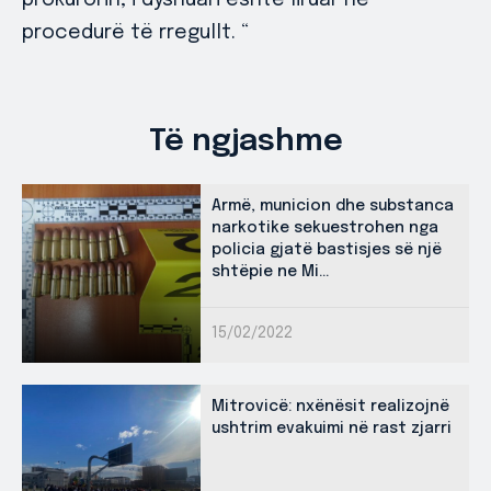
prokurorin, i dyshuari është liruar në
procedurë të rregullt. “
Të ngjashme
Armë, municion dhe substanca
narkotike sekuestrohen nga
policia gjatë bastisjes së një
shtëpie ne Mi...
15/02/2022
Mitrovicë: nxënësit realizojnë
ushtrim evakuimi në rast zjarri