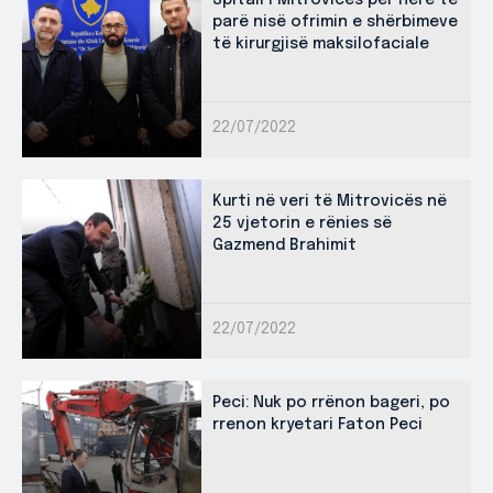
Spitali i Mitrovicës për herë të
parë nisë ofrimin e shërbimeve
të kirurgjisë maksilofaciale
22/07/2022
Kurti në veri të Mitrovicës në
25 vjetorin e rënies së
Gazmend Brahimit
22/07/2022
Peci: Nuk po rrënon bageri, po
rrenon kryetari Faton Peci