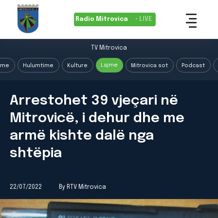
Radio Mitrovica
• LIVE
TV Mitrovica
Lajme
ime
Hulumtime
Kulture
Mitrovica sot
Podcast
Arrestohet 39 vjeçari në
Mitrovicë, i dehur dhe me
armë kishte dalë nga
shtëpia
22/07/2022
By RTV Mitrovica