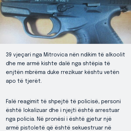
39 vjeçari nga Mitrovica nën ndikim të alkoolit
dhe me armë kishte dalë nga shtëpia të
enjtën mbrëma duke rrezikuar kështu vetën
apo të tjerët.
Falë reagimit të shpejtë të policisë, personi
është lokalizuar dhe i njejti është arrestuar
nga policia. Në pronësi i është gjetur një
armë pistoletë që është sekuestruar në