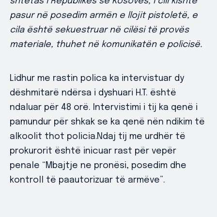
shtetas i Republikës së Kosovës, i cili kishte
pasur në posedim armën e llojit pistoletë, e
cila është sekuestruar në cilësi të provës
materiale, thuhet në komunikatën e policisë.
Lidhur me rastin polica ka intervistuar dy
dëshmitarë ndërsa i dyshuari H.T. është
ndaluar për 48 orë. Intervistimi i tij ka qenë i
pamundur për shkak se ka qenë nën ndikim të
alkoolit thot policia.Ndaj tij me urdhër të
prokurorit është inicuar rast për vepër
penale “Mbajtje ne pronësi, posedim dhe
kontroll të paautorizuar të armëve”.