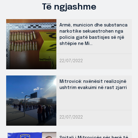
Të ngjashme
Armë, municion dhe substanca
narkotike sekuestrohen nga
policia gjatë bastisjes së një
shtëpie ne Mi...
22/07/2022
Mitrovicë: nxënësit realizojnë
ushtrim evakuimi në rast zjarri
22/07/2022