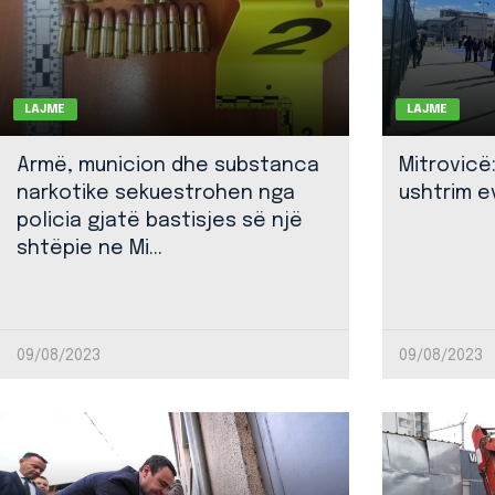
LAJME
LAJME
Armë, municion dhe substanca
Mitrovicë
narkotike sekuestrohen nga
ushtrim ev
policia gjatë bastisjes së një
shtëpie ne Mi...
09/08/2023
09/08/2023