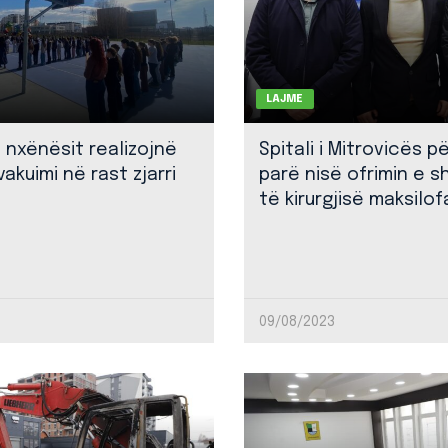
LAJME
: nxënësit realizojnë
Spitali i Mitrovicës p
akuimi në rast zjarri
parë nisë ofrimin e 
të kirurgjisë maksilof
09/08/2023