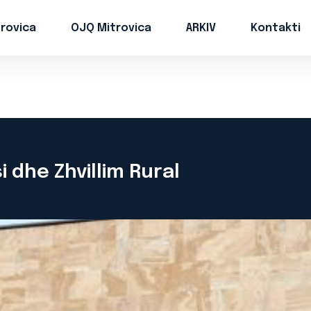
trovica
OJQ Mitrovica
ARKIV
Kontakti
i dhe Zhvillim Rural