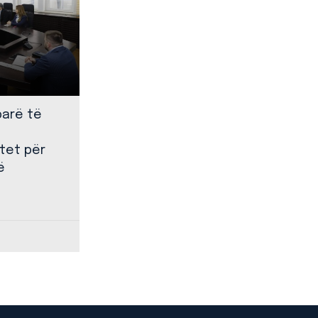
parë të
tet për
ë