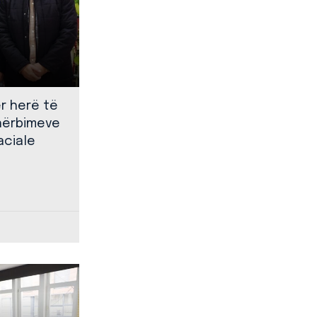
ër herë të
shërbimeve
aciale