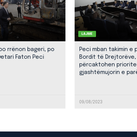
LAJME
 po rrënon bageri, po
Peci mban takimin e 
yetari Faton Peci
Bordit të Drejtorëve,
përcaktohen priorite
gjashtëmujorin e par
09/08/2023