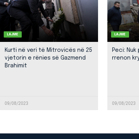
LAJME
LAJME
Kurti në veri të Mitrovicës në 25
Peci: Nuk
vjetorin e rënies së Gazmend
rrenon kr
Brahimit
09/08/2023
09/08/2023